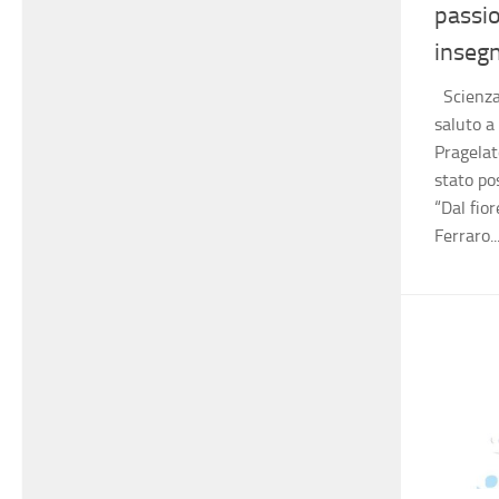
passio
inseg
Scienza
saluto a
Pragelat
stato po
“Dal fior
Ferraro...