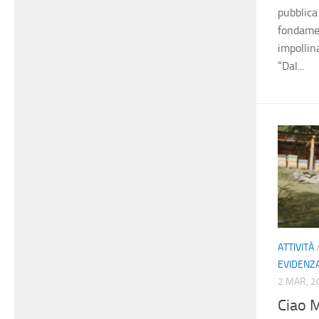
pubblica
fondament
impollin
“Dal...
ATTIVITÀ
EVIDENZ
2 MAR, 2
Ciao M