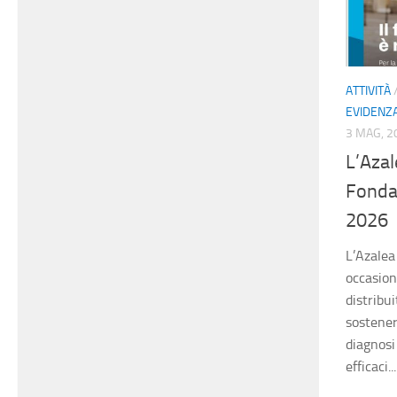
ATTIVITÀ
EVIDENZ
3 MAG, 2
L’Azal
Fonda
2026
L’Azalea
occasion
distribui
sostener
diagnosi
efficaci...