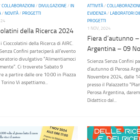
/
COLLABORAZIONI
/
DIVULGAZIONE
/
IN
ATTIVITÀ
/
COLLABORAZIONI
A
/
NOVITÀ
/
PROGETTI
EVIDENZA
/
LABORATORI DI
024
PROGETTI
1 NOV, 2024
colatini della Ricerca 2024
Fiera d’autunno –
i Cioccolatini della Ricerca di AIRC.
Argentina – 09 N
Senza Confini parteciperà all’evento
aboratorio divulgativo “Alimentiamoci
Scienza Senza Confini par
mente”. Ci troverete Sabato 9
d’autunno di Perosa Arg
 a partire dalle ore 10:00 in Piazza
Novembre 2024, dalle 14
 Torino Vi aspettiamo...
presso il Palazzetto “Plan
Perosa Argentina, daremo
Didattico dal...