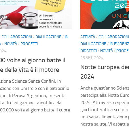
/
COLLABORAZIONI
/
DIVULGAZIONE
/
IN
ATTIVITÀ
/
COLLABORAZIONI
A
/
NOVITÀ
/
PROGETTI
DIVULGAZIONE
/
IN EVIDEN
2024
DIDATTICI
/
NOVITÀ
/
PROGE
25 SET, 2024
0 volte al giorno batte il
Notte Europea dei
e della vita è il motore
2024
azione Scienza Senza Confini, in
Anche quest’anno Scienz
azione con UniTre e con il patrocinio
partecipa alla Notte Euro
ne di Perosa Argentina, presenta
2024. Attraverso esperim
ta di divulgazione scientifica dal
giochi interattivi scopr
100.000 volte al giorno batte il cuore
una sana alimentazione p
nostra salute. Vi aspetti