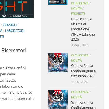
IN EVIDENZA
/
NOVITÀ
/
PROGETTI
L’Azalea della
Ricerca di
/
CONSIGLI
/
Fondazione
ZA
/
LABORATORI
AIRC – Edizione
TTI
2026
3 MAG, 2026
 Ricercatori
IN EVIDENZA
/
NOVITÀ
Scienza Senza
a Senza Confini
Confini augura a
opea delle
tutti buon 2026!
tori 2025.
1 GEN, 2026
i laboratorio e
iremo insieme quanto
IN EVIDENZA
/
NOVITÀ
ervare la biodiversità
Scienza Senza
Confini augura a