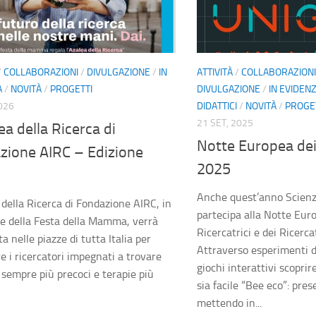
/
COLLABORAZIONI
/
DIVULGAZIONE
/
IN
ATTIVITÀ
/
COLLABORAZIONI
A
/
NOVITÀ
/
PROGETTI
DIVULGAZIONE
/
IN EVIDEN
026
DIDATTICI
/
NOVITÀ
/
PROGE
21 SET, 2025
ea della Ricerca di
Notte Europea dei
zione AIRC – Edizione
2025
Anche quest’anno Scienz
 della Ricerca di Fondazione AIRC, in
partecipa alla Notte Eur
e della Festa della Mamma, verrà
Ricercatrici e dei Ricerca
ta nelle piazze di tutta Italia per
Attraverso esperimenti d
e i ricercatori impegnati a trovare
giochi interattivi scopr
 sempre più precoci e terapie più
sia facile “Bee eco”: pres
mettendo in...