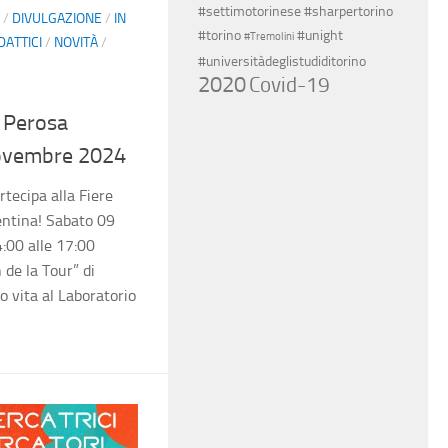
#settimotorinese
#sharpertorino
/
DIVULGAZIONE
/
IN
#torino
#unight
#Tremolini
DATTICI
/
NOVITÀ
/
#universitàdeglistudiditorino
2020
Covid-19
 Perosa
ovembre 2024
tecipa alla Fiere
entina! Sabato 09
:00 alle 17:00
 de la Tour” di
 vita al Laboratorio