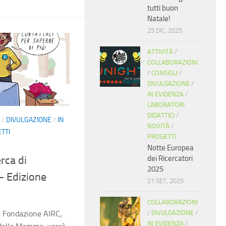
tutti buon
Natale!
25 DIC, 2025
ATTIVITÀ
/
COLLABORAZIONI
/
CONSIGLI
/
DIVULGAZIONE
/
IN EVIDENZA
/
LABORATORI
DIDATTICI
/
/
DIVULGAZIONE
/
IN
NOVITÀ
/
TTI
PROGETTI
Notte Europea
rca di
dei Ricercatori
2025
– Edizione
21 SET, 2025
COLLABORAZIONI
i Fondazione AIRC,
/
DIVULGAZIONE
/
IN EVIDENZA
/