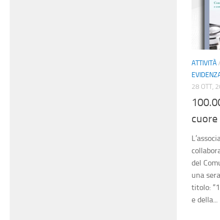
ATTIVITÀ
EVIDENZ
28 OTT, 
100.00
cuore 
L’associ
collabor
del Comu
una sera
titolo: “
e della...