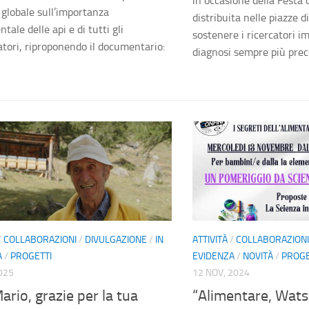
in occasione della Festa
 globale sull’importanza
distribuita nelle piazze di
ale delle api e di tutti gli
sostenere i ricercatori i
atori, riproponendo il documentario:
diagnosi sempre più precoc
/
COLLABORAZIONI
/
DIVULGAZIONE
/
IN
ATTIVITÀ
/
COLLABORAZIONI
A
/
PROGETTI
EVIDENZA
/
NOVITÀ
/
PROGE
025
12 NOV, 2024
ario, grazie per la tua
“Alimentare, Wat