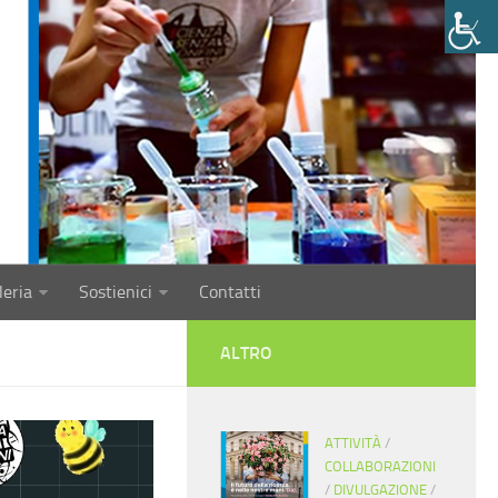
leria
Sostienici
Contatti
ALTRO
ATTIVITÀ
/
COLLABORAZIONI
/
DIVULGAZIONE
/