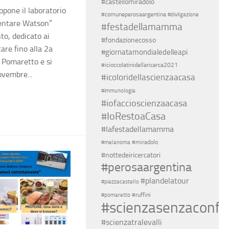
#castellomiradolo
opone il laboratorio
#comuneperosaargentina
#divilgazione
imentare Watson”
#festadellamamma
to, dedicato ai
#fondazionecosso
are fino alla 2a
#giornatamondialedelleapi
 Pomaretto e si
#icioccolatinidellaricerca2021
vembre...
#icoloridellascienzaacasa
#immunologia
#iofaccioscienzaacasa
#IoRestoaCasa
#lafestadellamamma
#miradolo
#melanoma
#nottedeiricercatori
#perosaargentina
#plandelatour
#piazzacastello
#ruffini
#pomaretto
#scienzasenzaconfin
#scienzatralevalli