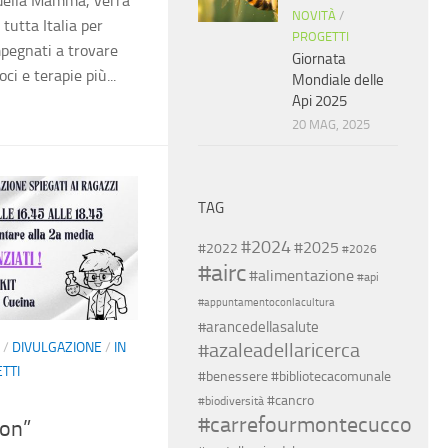
 della Mamma, verrà
NOVITÀ
/
 tutta Italia per
PROGETTI
mpegnati a trovare
Giornata
i e terapie più...
Mondiale delle
Api 2025
20 MAG, 2025
TAG
#2024
#2025
#2022
#2026
#airc
#alimentazione
#api
#appuntamentoconlacultura
#arancedellasalute
#azaleadellaricerca
/
DIVULGAZIONE
/
IN
TTI
#benessere
#bibliotecacomunale
#cancro
#biodiversità
#carrefourmontecucco
son”