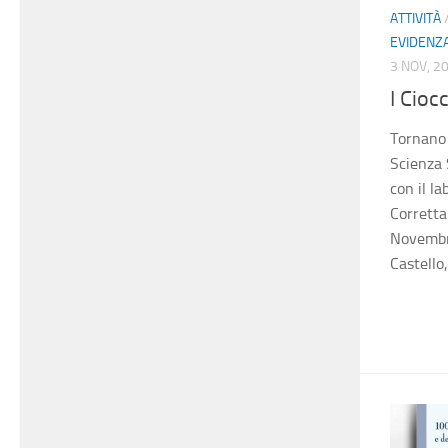
ATTIVITÀ
EVIDENZ
3 NOV, 2
I Cioc
Tornano 
Scienza 
con il l
Corretta
Novembre
Castello,