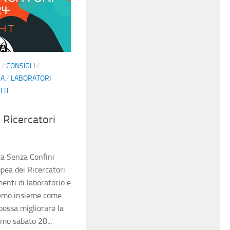
/
CONSIGLI
/
ZA
/
LABORATORI
TTI
 Ricercatori
a Senza Confini
pea dei Ricercatori
enti di laboratorio e
iremo insieme come
ossa migliorare la
amo sabato 28...