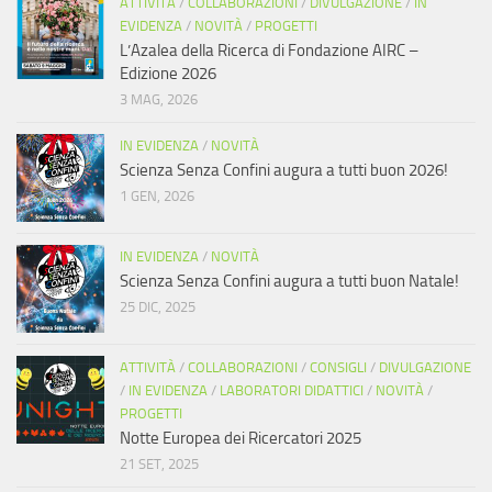
ATTIVITÀ
/
COLLABORAZIONI
/
DIVULGAZIONE
/
IN
EVIDENZA
/
NOVITÀ
/
PROGETTI
L’Azalea della Ricerca di Fondazione AIRC –
Edizione 2026
3 MAG, 2026
IN EVIDENZA
/
NOVITÀ
Scienza Senza Confini augura a tutti buon 2026!
1 GEN, 2026
IN EVIDENZA
/
NOVITÀ
Scienza Senza Confini augura a tutti buon Natale!
25 DIC, 2025
ATTIVITÀ
/
COLLABORAZIONI
/
CONSIGLI
/
DIVULGAZIONE
/
IN EVIDENZA
/
LABORATORI DIDATTICI
/
NOVITÀ
/
PROGETTI
Notte Europea dei Ricercatori 2025
21 SET, 2025