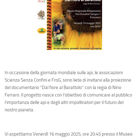
Divulgazione
Consigli
Agenda eventi
Collaborazioni
Novità
Progetti
Pubblicazioni
In occasione della giornata mondiale sulle api, le associazioni
Scienza Senza Confini e FroG, sono liete di invitarvi alla proiezione
Galleria
del documentario “Dal fiore al Barattolo” con la regia di Nino
Foto
Ferraro. Il progetto nasce con l’obiettivo di comunicare al pubblico
l’importanza delle api e degli altri impollinatori per il futuro del
Video
nostro pianeta.
Audio
Sostienici
Vi aspettiamo Venerdì 16 maggio 2025, ore 20:45 presso il Museo
Diventa socio