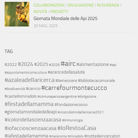
COLLABORAZIONI
/
DIVULGAZIONE
/
IN EVIDENZA
/
NOVITÀ
/
PROGETTI
Giornata Mondiale delle Api 2025
20 MAG, 2025
TAG
#airc
#2024
#2025
#alimentazione
#2022
#2026
#api
#arancedellasalute
#appuntamentoconlacultura
#azaleadellaricerca
#benessere
#bibliotecacomunale
#carrefourmontecucco
#cancro
#biodiversità
#castellomiradolo
#comuneperosaargentina
#divilgazione
#festadellamamma
#fondazionecosso
#giornatamondialedelleapi
#icioccolatinidellaricerca2021
#icoloridellascienzaacasa
#immunologia
#IoRestoaCasa
#iofaccioscienzaacasa
#lafestadellamamma
#nottedeiricercatori
#miradolo
#melanoma