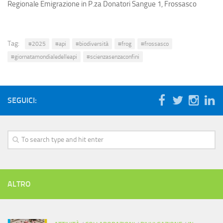
Regionale Emigrazione in P.za Donatori Sangue 1, Frossasco
Fai una donazione
5×1000
Contatti
Tag:
#2025
#api
#biodiversità
#frog
#frossasco
#giornatamondialedelleapi
#scienzasenzaconfini
SEGUICI:
ALTRO