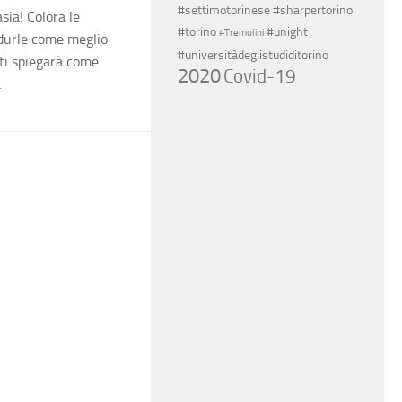
#settimotorinese
#sharpertorino
asia! Colora le
#torino
#unight
#Tremolini
odurle come meglio
#universitàdeglistudiditorino
 ti spiegarà come
2020
Covid-19
a