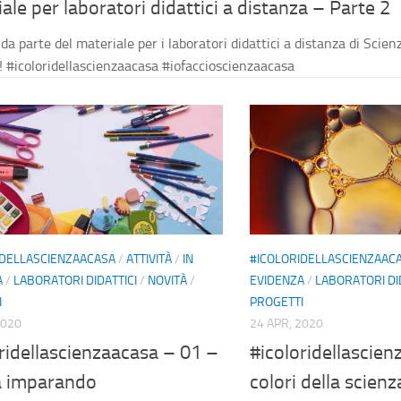
ale per laboratori didattici a distanza – Parte 2
da parte del materiale per i laboratori didattici a distanza di Scie
!! #icoloridellascienzaacasa #iofaccioscienzaacasa
IDELLASCIENZAACASA
/
ATTIVITÀ
/
IN
#ICOLORIDELLASCIENZAAC
A
/
LABORATORI DIDATTICI
/
NOVITÀ
/
EVIDENZA
/
LABORATORI DI
I
PROGETTI
2020
24 APR, 2020
ridellascienzaacasa – 01 –
#icoloridellascien
a imparando
colori della scienz