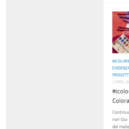
#ICOLOR
EVIDENZ
PROGETT
2 MAG, 2
#icolo
Color
Continua
noi! Qui
del mate