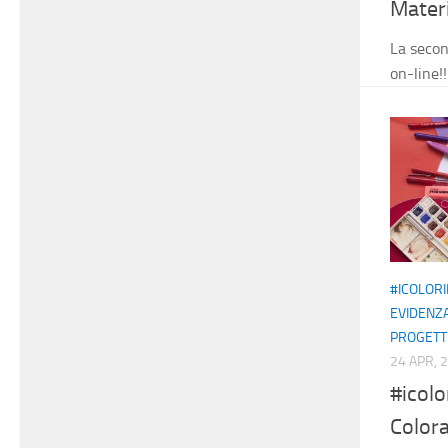
Materi
La secon
on-line!
#ICOLOR
EVIDENZ
PROGETT
24 APR, 
#icolo
Color