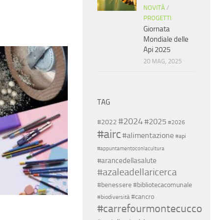
NOVITÀ
/
PROGETTI
Giornata
Mondiale delle
Api 2025
20 MAG, 2025
TAG
#2024
#2025
#2022
#2026
#airc
#alimentazione
#api
#appuntamentoconlacultura
#arancedellasalute
#azaleadellaricerca
#benessere
#bibliotecacomunale
#cancro
#biodiversità
#carrefourmontecucco