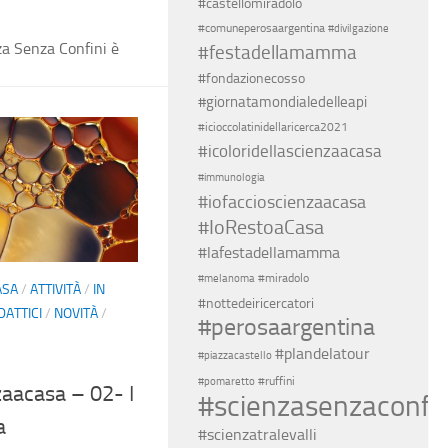
#castellomiradolo
#comuneperosaargentina
#divilgazione
nza Senza Confini è
#festadellamamma
#fondazionecosso
#giornatamondialedelleapi
#icioccolatinidellaricerca2021
#icoloridellascienzaacasa
#immunologia
#iofaccioscienzaacasa
#IoRestoaCasa
#lafestadellamamma
#miradolo
#melanoma
ASA
/
ATTIVITÀ
/
IN
#nottedeiricercatori
DATTICI
/
NOVITÀ
/
#perosaargentina
#plandelatour
#piazzacastello
#ruffini
#pomaretto
zaacasa – 02- I
#scienzasenzaconfin
a
#scienzatralevalli