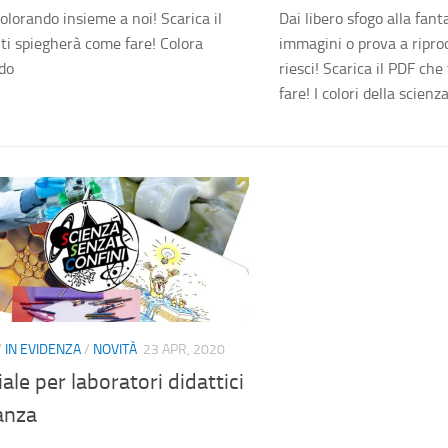
olorando insieme a noi! Scarica il
Dai libero sfogo alla fant
ti spiegherà come fare! Colora
immagini o prova a ripr
do
riesci! Scarica il PDF che
fare! I colori della scienz
/
IN EVIDENZA
/
NOVITÀ
23 APR, 2020
ale per laboratori didattici
anza