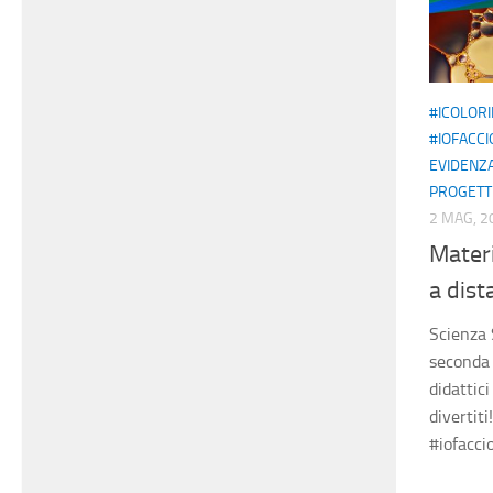
#ICOLOR
#IOFACC
EVIDENZ
PROGETT
2 MAG, 2
Materi
a dist
Scienza 
seconda 
didattici
divertiti
#iofacci