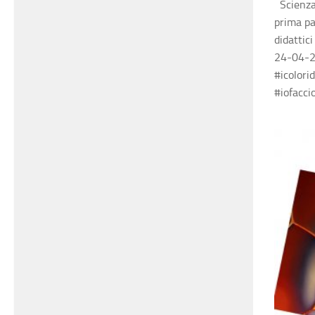
Scienza 
prima pa
didattic
24-04-2
#icolori
#iofacci