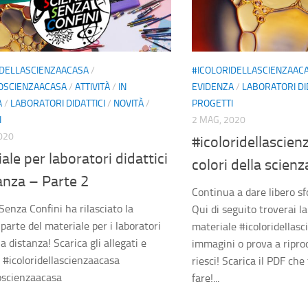
IDELLASCIENZAACASA
/
#ICOLORIDELLASCIENZAAC
IOSCIENZAACASA
/
ATTIVITÀ
/
IN
EVIDENZA
/
LABORATORI DI
A
/
LABORATORI DIDATTICI
/
NOVITÀ
/
PROGETTI
I
2 MAG, 2020
020
#icoloridellascien
ale per laboratori didattici
colori della scien
anza – Parte 2
Continua a dare libero sf
Senza Confini ha rilasciato la
Qui di seguito troverai l
parte del materiale per i laboratori
materiale #icoloridellasc
 a distanza! Scarica gli allegati e
immagini o prova a ripr
! #icoloridellascienzaacasa
riesci! Scarica il PDF che
oscienzaacasa
fare!...