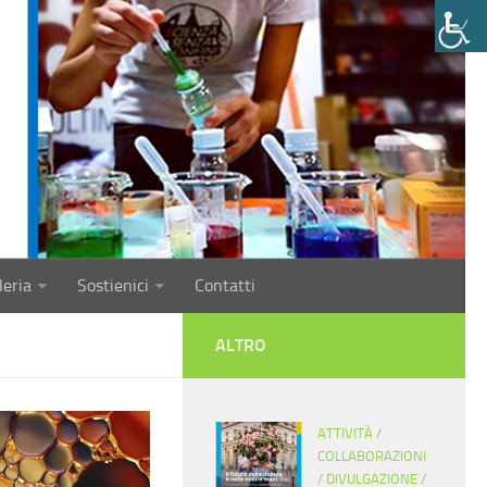
leria
Sostienici
Contatti
ALTRO
ATTIVITÀ
/
COLLABORAZIONI
/
DIVULGAZIONE
/