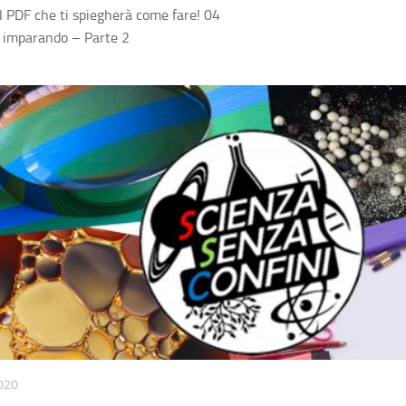
il PDF che ti spiegherà come fare! 04
 imparando – Parte 2
020