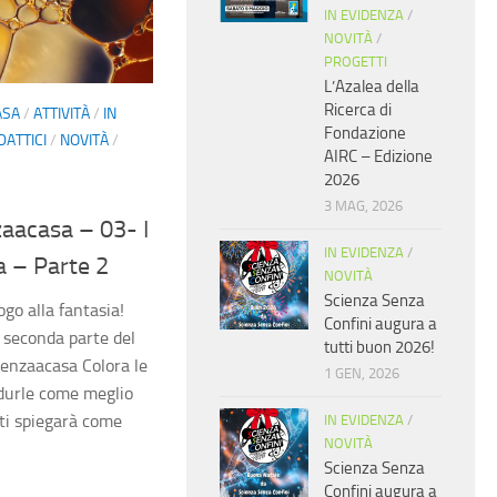
IN EVIDENZA
/
NOVITÀ
/
PROGETTI
L’Azalea della
Ricerca di
ASA
/
ATTIVITÀ
/
IN
Fondazione
DATTICI
/
NOVITÀ
/
AIRC – Edizione
2026
3 MAG, 2026
zaacasa – 03- I
IN EVIDENZA
/
za – Parte 2
NOVITÀ
Scienza Senza
ogo alla fantasia!
Confini augura a
a seconda parte del
tutti buon 2026!
ienzaacasa Colora le
1 GEN, 2026
odurle come meglio
 ti spiegarà come
IN EVIDENZA
/
NOVITÀ
Scienza Senza
Confini augura a