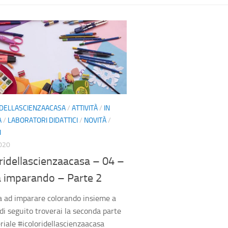
IDELLASCIENZAACASA
/
ATTIVITÀ
/
IN
A
/
LABORATORI DIDATTICI
/
NOVITÀ
/
I
020
ridellascienzaacasa – 04 –
a imparando – Parte 2
 ad imparare colorando insieme a
 di seguito troverai la seconda parte
riale #icoloridellascienzaacasa