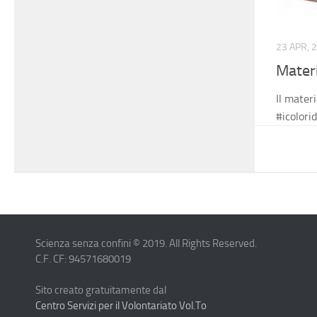
23 APR, 
Materi
Il materi
#icolori
Scienza senza confini © 2019. All Rights Reserved.
C.F. CF: 94571680019
Sito creato gratuitamente dal
Centro Servizi per il Volontariato Vol.To