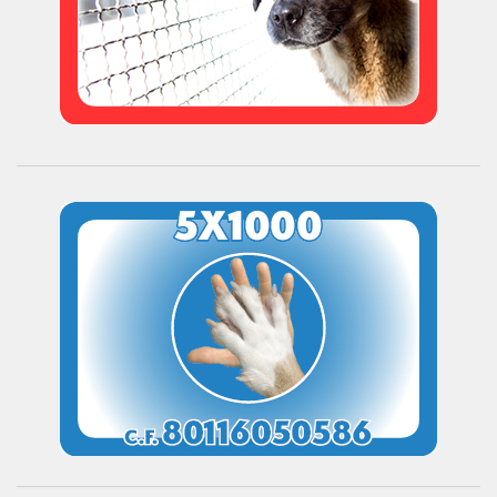
Donazioni
5×1000
Ambulatorio veterinario
Galleria
Foto
Video
Link
Contatti