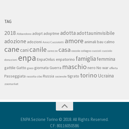
TAG
2018
adotta
adottauninvisibile
adopt
adoptme
Abbandono
amore
adozione
adozioni
animali
bau
calmo
Amici Cucciolotti
cane
canile
casa
cani
carezze
coccole
collegno
cuccioli
cucciolo
enpa
famiglia
femmina
EnpaOnlus
enpatorino
donazioni
maschio
gattile
Gatto
giornata
Guerra
nero
No war
gioco
offerta
torino
Ucraina
Passeggiata
Russia
tigrato
raccolta cibo
socievole
zoomarket
ENPA Sezione Torino © 2018. All Rights Reserved.
CF: 80116050586