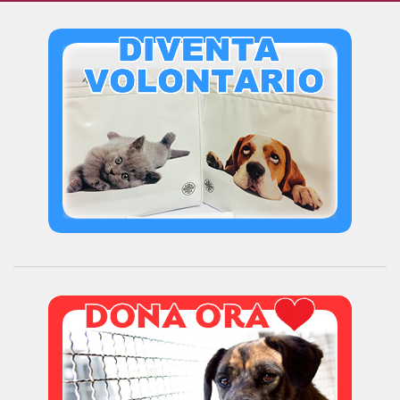
Bilancio
I volontari
News
Eventi
I nostri ospiti
Cani
Cani taglia grande
Cani taglia media
Cani taglia piccola
Gatti
Sostienici
Diventa volontario
Diventa socio