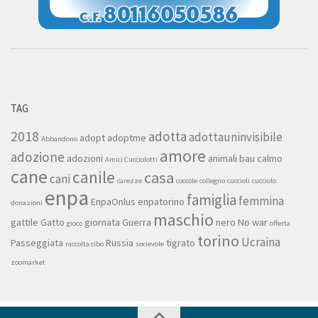
TAG
2018
adotta
adottauninvisibile
adopt
adoptme
Abbandono
amore
adozione
adozioni
animali
bau
calmo
Amici Cucciolotti
cane
canile
casa
cani
carezze
coccole
collegno
cuccioli
cucciolo
enpa
famiglia
femmina
EnpaOnlus
enpatorino
donazioni
maschio
gattile
Gatto
giornata
Guerra
nero
No war
gioco
offerta
torino
Ucraina
Passeggiata
Russia
tigrato
raccolta cibo
socievole
zoomarket