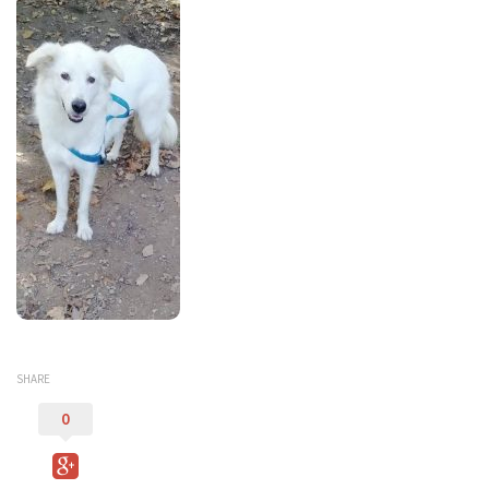
Bilancio
I volontari
News
Eventi
I nostri ospiti
Cani
Cani taglia grande
Cani taglia media
Cani taglia piccola
Gatti
SHARE
Sostienici
0
Diventa volontario
Diventa socio