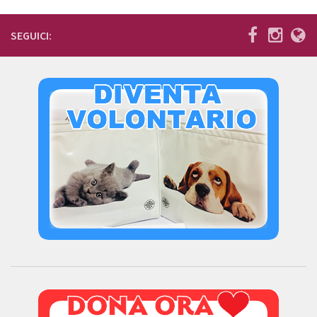
Donazioni
SEGUICI:
5×1000
Ambulatorio veterinario
Galleria
Foto
Video
Link
Contatti