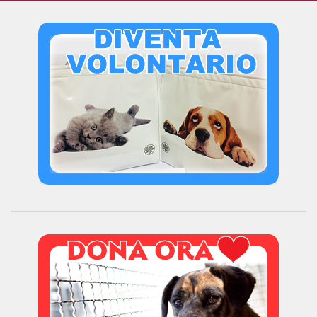
Bilancio
I volontari
News
Eventi
I nostri ospiti
Cani
Cani taglia grande
Cani taglia media
Cani taglia piccola
Gatti
Sostienici
Diventa volontario
Diventa socio