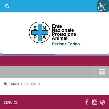
info@enpatorino.com
Home
TAGGATO:
PETFOOD
Chi siamo
Dove ci puoi trovare
SEGUICI:
Statuto