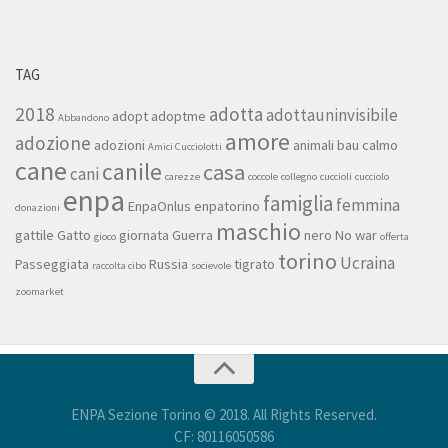
TAG
2018
adotta
adottauninvisibile
adopt
adoptme
Abbandono
amore
adozione
adozioni
animali
bau
calmo
Amici Cucciolotti
cane
canile
casa
cani
carezze
coccole
collegno
cuccioli
cucciolo
enpa
famiglia
femmina
EnpaOnlus
enpatorino
donazioni
maschio
gattile
Gatto
giornata
Guerra
nero
No war
gioco
offerta
torino
Ucraina
Passeggiata
Russia
tigrato
raccolta cibo
socievole
zoomarket
ENPA Sezione Torino © 2018. All Rights Reserved.
CF: 80116050586