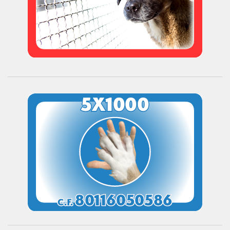
Donazioni
5×1000
Ambulatorio veterinario
Galleria
Foto
Video
Link
Contatti