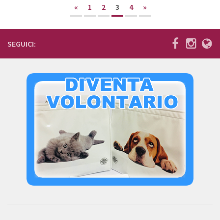
«
1
2
3
4
»
SEGUICI: