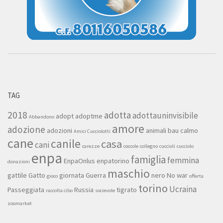
TAG
2018
adotta
adottauninvisibile
adopt
adoptme
Abbandono
amore
adozione
adozioni
animali
bau
calmo
Amici Cucciolotti
cane
canile
casa
cani
carezze
coccole
collegno
cuccioli
cucciolo
enpa
famiglia
femmina
EnpaOnlus
enpatorino
donazioni
maschio
gattile
Gatto
giornata
Guerra
nero
No war
gioco
offerta
torino
Ucraina
Passeggiata
Russia
tigrato
raccolta cibo
socievole
zoomarket