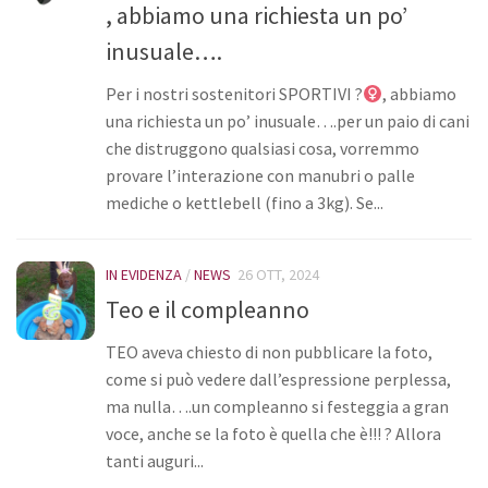
, abbiamo una richiesta un po’
Bilancio
inusuale….
I volontari
Per i nostri sostenitori SPORTIVI ?
, abbiamo
News
una richiesta un po’ inusuale….per un paio di cani
Eventi
che distruggono qualsiasi cosa, vorremmo
provare l’interazione con manubri o palle
I nostri ospiti
mediche o kettlebell (fino a 3kg). Se...
Cani
Cani taglia grande
IN EVIDENZA
/
NEWS
26 OTT, 2024
Cani taglia media
Teo e il compleanno
Cani taglia piccola
TEO aveva chiesto di non pubblicare la foto,
Gatti
come si può vedere dall’espressione perplessa,
ma nulla….un compleanno si festeggia a gran
Sostienici
voce, anche se la foto è quella che è!!! ? Allora
Diventa volontario
tanti auguri...
Diventa socio