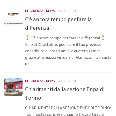
Donazioni
IN EVIDENZA
/
NEWS
24 OTT, 2024
5×1000
C’è ancora tempo per fare la
Ambulatorio veterinario
differenza!
Galleria
C’è ancora tempo per fare la differenza!
Foto
Fino al 31 ottobre, puoi dare il tuo prezioso
contributo ai nostri amici a quattro zampe
Video
grazie alla piazza virtuale di @amazon.it. ? Basta
Link
un...
Contatti
IN EVIDENZA
/
NEWS
24 OTT, 2024
Chiarimenti dalla sezione Enpa di
Torino
CHIARIMENTI DALLA SEZIONE ENPA DI TORINO:
Con nostra sorpresa ci siamo trovati tirati in