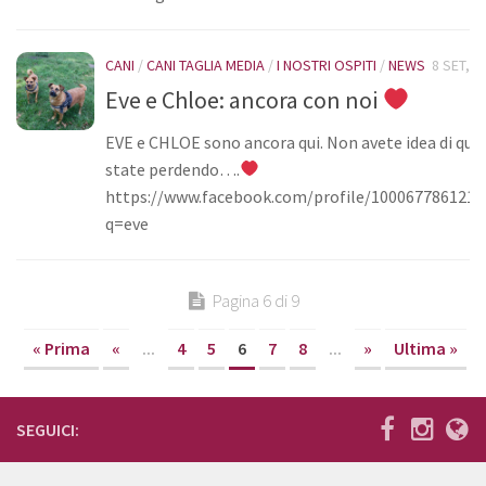
CANI
/
CANI TAGLIA MEDIA
/
I NOSTRI OSPITI
/
NEWS
8 SET, 2
Eve e Chloe: ancora con noi
EVE e CHLOE sono ancora qui. Non avete idea di quel
state perdendo….
https://www.facebook.com/profile/1000677861210
q=eve
Pagina 6 di 9
« Prima
«
...
4
5
6
7
8
...
»
Ultima »
SEGUICI: