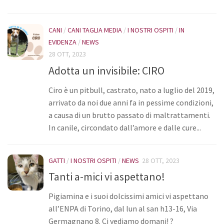
CANI
/
CANI TAGLIA MEDIA
/
I NOSTRI OSPITI
/
IN
EVIDENZA
/
NEWS
28 OTT, 2023
Adotta un invisibile: CIRO
Ciro è un pitbull, castrato, nato a luglio del 2019,
arrivato da noi due anni fa in pessime condizioni,
a causa di un brutto passato di maltrattamenti.
In canile, circondato dall’amore e dalle cure...
GATTI
/
I NOSTRI OSPITI
/
NEWS
28 OTT, 2023
Tanti a-mici vi aspettano!
Pigiamina e i suoi dolcissimi amici vi aspettano
all’ENPA di Torino, dal lun al san h13-16, Via
Germagnano 8. Ci vediamo domani! ?