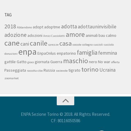
TAG
2018
adotta
adottauninvisibile
adopt
adoptme
Abbandono
amore
adozione
adozioni
animali
bau
calmo
Amici Cucciolotti
cane
canile
casa
cani
carezze
coccole
collegno
cuccioli
cucciolo
enpa
famiglia
femmina
EnpaOnlus
enpatorino
donazioni
maschio
gattile
Gatto
giornata
Guerra
nero
No war
gioco
offerta
torino
Ucraina
Passeggiata
Russia
tigrato
raccolta cibo
socievole
zoomarket
ENPA Sezione Torino © 2018. All Rights Reserved.
CF: 80116050586