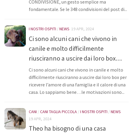
CONDIVISIONE, un gesto semplice ma
Donazioni
fondamentale. Se le 348 condivisioni del post di...
5×1000
Ambulatorio veterinario
I NOSTRI OSPITI
/
NEWS
19 APR, 2024
Ci sono alcuni cani che vivono in
Galleria
canile e molto difficilmente
Foto
riusciranno a uscire dai loro box…
Video
Ci sono alcuni cani che vivono in canile e molto
Link
difficilmente riusciranno a uscire dai loro box per
Contatti
ricevere l’amore di una famiglia e il calore di una
casa. Lo sappiamo bene…le motivazioni sono...
CANI
/
CANI TAGLIA PICCOLA
/
I NOSTRI OSPITI
/
NEWS
19 APR, 2024
Theo ha bisogno di una casa