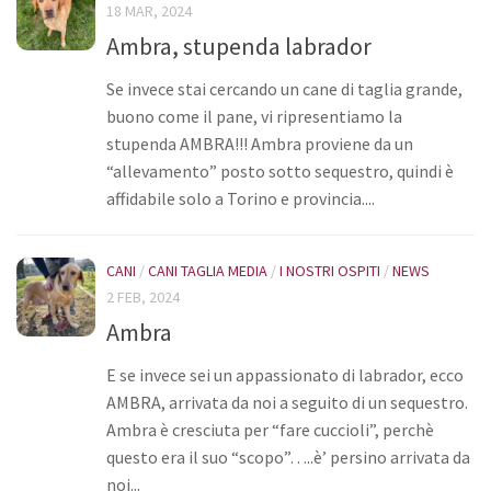
18 MAR, 2024
Ambra, stupenda labrador
Se invece stai cercando un cane di taglia grande,
buono come il pane, vi ripresentiamo la
stupenda AMBRA!!! Ambra proviene da un
“allevamento” posto sotto sequestro, quindi è
affidabile solo a Torino e provincia....
CANI
/
CANI TAGLIA MEDIA
/
I NOSTRI OSPITI
/
NEWS
2 FEB, 2024
Ambra
E se invece sei un appassionato di labrador, ecco
AMBRA, arrivata da noi a seguito di un sequestro.
Ambra è cresciuta per “fare cuccioli”, perchè
questo era il suo “scopo”…..è’ persino arrivata da
noi...