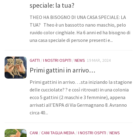
speciale: la tua?
THEO HA BISOGNO DI UNA CASA SPECIALE: LA
TUA? Theo è un bassotto nano maschio, pelo
ruvido color cinghiale. Ha 6 anni ed ha bisogno di
una casa speciale di persone presenti e...
GATTI
/
I NOSTRI OSPITI
/
NEWS
19 MAR, 2024
Primi gattini in arrivo…
Primi gattini in arrivo….sta iniziando la stagione
delle cucciolate? ? e così ritrovati in una colonia
ecco 5 gattini (2 maschi e 3 femmine), appena
arrivati all’ENPA di Via Germagnano 8. Avranno
circa 40...
CANI
/
CANI TAGLIA MEDIA
/
I NOSTRI OSPITI
/
NEWS