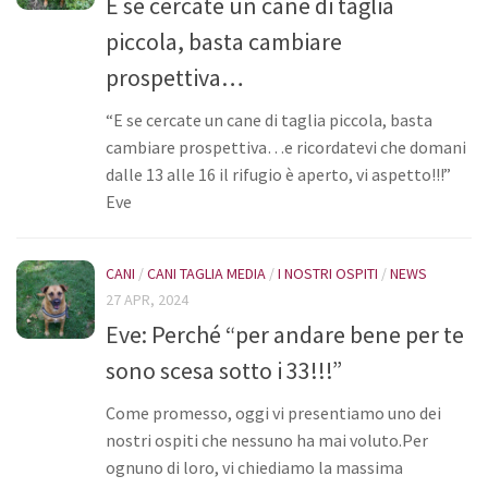
E se cercate un cane di taglia
Bilancio
piccola, basta cambiare
I volontari
prospettiva…
News
“E se cercate un cane di taglia piccola, basta
Eventi
cambiare prospettiva…e ricordatevi che domani
dalle 13 alle 16 il rifugio è aperto, vi aspetto!!!”
I nostri ospiti
Eve
Cani
Cani taglia grande
CANI
/
CANI TAGLIA MEDIA
/
I NOSTRI OSPITI
/
NEWS
Cani taglia media
27 APR, 2024
Eve: Perché “per andare bene per te
Cani taglia piccola
sono scesa sotto i 33!!!”
Gatti
Sostienici
Come promesso, oggi vi presentiamo uno dei
nostri ospiti che nessuno ha mai voluto.Per
Diventa volontario
ognuno di loro, vi chiediamo la massima
Diventa socio