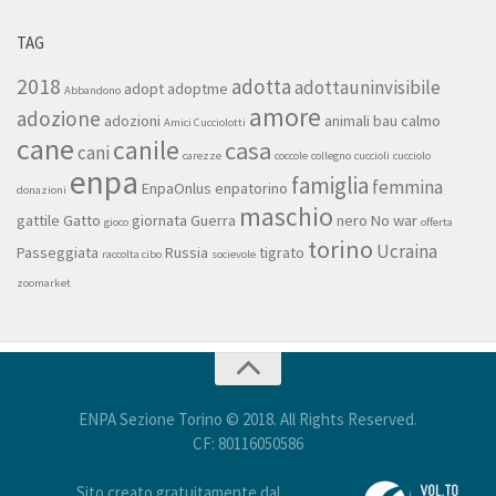
TAG
2018
adotta
adottauninvisibile
adopt
adoptme
Abbandono
amore
adozione
adozioni
animali
bau
calmo
Amici Cucciolotti
cane
canile
casa
cani
carezze
coccole
collegno
cuccioli
cucciolo
enpa
famiglia
femmina
EnpaOnlus
enpatorino
donazioni
maschio
gattile
Gatto
giornata
Guerra
nero
No war
gioco
offerta
torino
Ucraina
Passeggiata
Russia
tigrato
raccolta cibo
socievole
zoomarket
ENPA Sezione Torino © 2018. All Rights Reserved.
CF: 80116050586
Sito creato gratuitamente dal