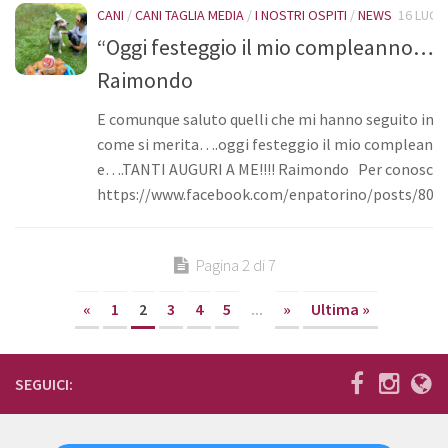
CANI
/
CANI TAGLIA MEDIA
/
I NOSTRI OSPITI
/
NEWS
16 LUG, 
“Oggi festeggio il mio compleanno…” 
Raimondo
E comunque saluto quelli che mi hanno seguito in qu
come si merita….oggi festeggio il mio compleanno!
e….TANTI AUGURI A ME!!!! Raimondo Per conoscer
https://www.facebook.com/enpatorino/posts/805
Pagina 2 di 7
«
1
2
3
4
5
...
»
Ultima »
SEGUICI: