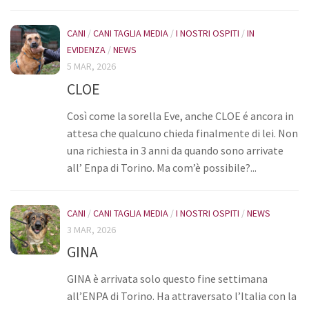
Donazioni
CANI
/
CANI TAGLIA MEDIA
/
I NOSTRI OSPITI
/
IN
5×1000
EVIDENZA
/
NEWS
Ambulatorio veterinario
5 MAR, 2026
CLOE
Galleria
Così come la sorella Eve, anche CLOE é ancora in
Foto
attesa che qualcuno chieda finalmente di lei. Non
Video
una richiesta in 3 anni da quando sono arrivate
Link
all’ Enpa di Torino. Ma com’è possibile?...
Contatti
CANI
/
CANI TAGLIA MEDIA
/
I NOSTRI OSPITI
/
NEWS
3 MAR, 2026
GINA
GINA è arrivata solo questo fine settimana
all’ENPA di Torino. Ha attraversato l’Italia con la