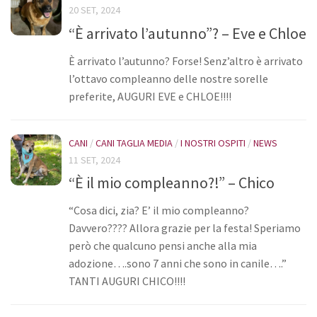
20 SET, 2024
“È arrivato l’autunno”? – Eve e Chloe
È arrivato l’autunno? Forse! Senz’altro è arrivato
l’ottavo compleanno delle nostre sorelle
preferite, AUGURI EVE e CHLOE!!!!
CANI
/
CANI TAGLIA MEDIA
/
I NOSTRI OSPITI
/
NEWS
11 SET, 2024
“È il mio compleanno?!” – Chico
“Cosa dici, zia? E’ il mio compleanno?
Davvero???? Allora grazie per la festa! Speriamo
però che qualcuno pensi anche alla mia
adozione….sono 7 anni che sono in canile….”
TANTI AUGURI CHICO!!!!