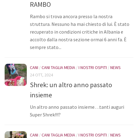
RAMBO
Rambo si trova ancora presso la nostra
struttura. Nessuno ha mai chiesto di lui. È stato
recuperato in condizioni critiche in Albania e
accolto dalla nostra sezione ormai 6 anni fa. È
sempre stato...
CANI
/
CANI TAGLIA MEDIA
/
I NOSTRI OSPITI
/
NEWS
24 OTT, 2024
Shrek: un altro anno passato
insieme
Un altro anno passato insieme…tanti auguri
Super Shrek!!!?
CANI
/
CANI TAGLIA MEDIA
/
I NOSTRI OSPITI
/
NEWS