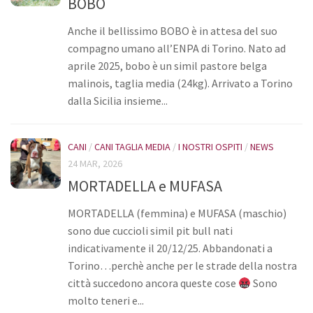
BOBO
Bilancio
Anche il bellissimo BOBO è in attesa del suo
I volontari
compagno umano all’ENPA di Torino. Nato ad
aprile 2025, bobo è un simil pastore belga
News
malinois, taglia media (24kg). Arrivato a Torino
Eventi
dalla Sicilia insieme...
I nostri ospiti
Cani
CANI
/
CANI TAGLIA MEDIA
/
I NOSTRI OSPITI
/
NEWS
24 MAR, 2026
Cani taglia grande
MORTADELLA e MUFASA
Cani taglia media
MORTADELLA (femmina) e MUFASA (maschio)
Cani taglia piccola
sono due cuccioli simil pit bull nati
Gatti
indicativamente il 20/12/25. Abbandonati a
Sostienici
Torino…perchè anche per le strade della nostra
città succedono ancora queste cose
Sono
Diventa volontario
molto teneri e...
Diventa socio