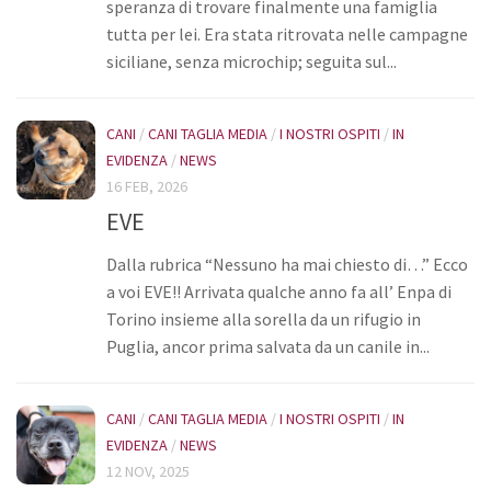
speranza di trovare finalmente una famiglia
tutta per lei. Era stata ritrovata nelle campagne
siciliane, senza microchip; seguita sul...
CANI
/
CANI TAGLIA MEDIA
/
I NOSTRI OSPITI
/
IN
EVIDENZA
/
NEWS
16 FEB, 2026
EVE
Dalla rubrica “Nessuno ha mai chiesto di…” Ecco
a voi EVE!! Arrivata qualche anno fa all’ Enpa di
Torino insieme alla sorella da un rifugio in
Puglia, ancor prima salvata da un canile in...
CANI
/
CANI TAGLIA MEDIA
/
I NOSTRI OSPITI
/
IN
EVIDENZA
/
NEWS
12 NOV, 2025