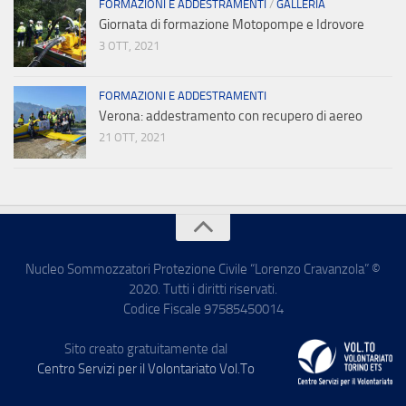
FORMAZIONI E ADDESTRAMENTI
/
GALLERIA
Giornata di formazione Motopompe e Idrovore
3 OTT, 2021
FORMAZIONI E ADDESTRAMENTI
Verona: addestramento con recupero di aereo
21 OTT, 2021
Nucleo Sommozzatori Protezione Civile “Lorenzo Cravanzola” ©
2020. Tutti i diritti riservati.
Codice Fiscale 97585450014
Sito creato gratuitamente dal
Centro Servizi per il Volontariato Vol.To