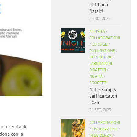
tutti buon
Natale!
25 DIC, 2025
ATTIVITÀ
/
COLLABORAZIONI
/
CONSIGLI
/
DIVULGAZIONE
/
IN EVIDENZA
/
LABORATORI
DIDATTICI
/
NOVITÀ
/
PROGETTI
Notte Europea
dei Ricercatori
2025
21 SET, 2025
COLLABORAZIONI
una serata di
/
DIVULGAZIONE
/
zione con la
IN EVIDENZA
/