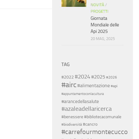
NOVITÀ
/
PROGETTI
Giornata
Mondiale delle
Api 2025
20 MAG, 2025
TAG
#2024
#2025
#2022
#2026
#airc
#alimentazione
#api
#appuntamentoconlacultura
#arancedellasalute
#azaleadellaricerca
#benessere
#bibliotecacomunale
#cancro
#biodiversità
#carrefourmontecucco