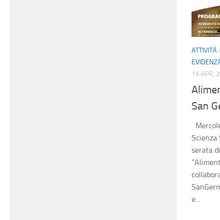
ATTIVITÀ
EVIDENZ
16 APR, 
Alime
San G
Mercoled
Scienza 
serata d
“Aliment
collabor
SanGerm
e...