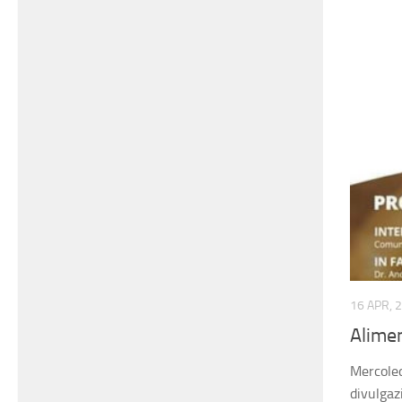
16 APR, 
Alime
Mercoled
divulgaz