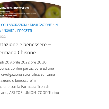
/
COLLABORAZIONI
/
DIVULGAZIONE
/
IN
A
/
NOVITÀ
/
PROGETTI
2022
ntazione e benessere –
ermano Chisone
ì 20 Aprile 2022 ore 20:30,
Senza Confini parteciperà ad una
i divulgazione scientifica sul tema
azione e benessere” in
azione con la Farmacia Tron di
ano, ASLTO3, UNION-COOP Torino