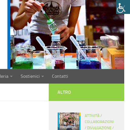
leria
Sostienici
Contatti
ALTRO
ATTIVITÀ
/
COLLABORAZIONI
/
DIVULGAZIONE
/