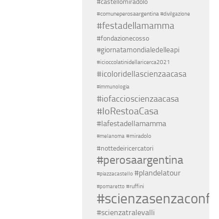
#castellomiradolo
#comuneperosaargentina
#divilgazione
#festadellamamma
#fondazionecosso
#giornatamondialedelleapi
#icioccolatinidellaricerca2021
#icoloridellascienzaacasa
#immunologia
#iofaccioscienzaacasa
#IoRestoaCasa
#lafestadellamamma
#miradolo
#melanoma
#nottedeiricercatori
#perosaargentina
#plandelatour
#piazzacastello
#ruffini
#pomaretto
#scienzasenzaconfin
#scienzatralevalli