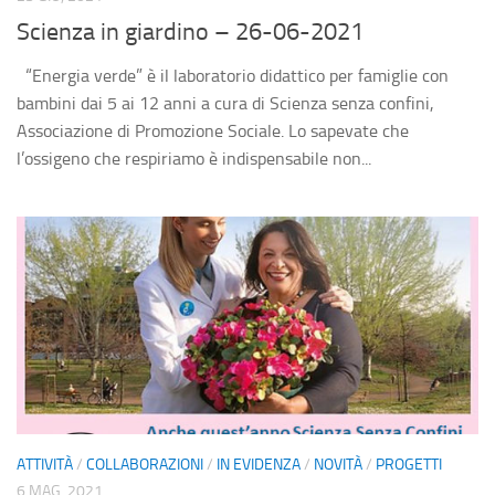
Divulgazione
Scienza in giardino – 26-06-2021
Consigli
“Energia verde” è il laboratorio didattico per famiglie con
Agenda eventi
bambini dai 5 ai 12 anni a cura di Scienza senza confini,
Collaborazioni
Associazione di Promozione Sociale. Lo sapevate che
l’ossigeno che respiriamo è indispensabile non...
Novità
Progetti
Pubblicazioni
Galleria
Foto
Video
Audio
Sostienici
ATTIVITÀ
/
COLLABORAZIONI
/
IN EVIDENZA
/
NOVITÀ
/
PROGETTI
Diventa socio
6 MAG, 2021