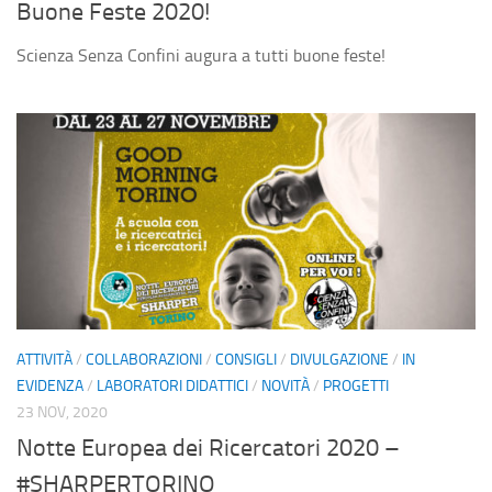
Buone Feste 2020!
Scienza Senza Confini augura a tutti buone feste!
ATTIVITÀ
/
COLLABORAZIONI
/
CONSIGLI
/
DIVULGAZIONE
/
IN
EVIDENZA
/
LABORATORI DIDATTICI
/
NOVITÀ
/
PROGETTI
23 NOV, 2020
Notte Europea dei Ricercatori 2020 –
#SHARPERTORINO