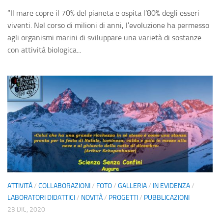
“Il mare copre il 70% del pianeta e ospita l’80% degli esseri
viventi. Nel corso di milioni di anni, l’evoluzione ha permesso
agli organismi marini di sviluppare una varietà di sostanze
con attività biologica...
ATTIVITÀ
/
COLLABORAZIONI
/
FOTO
/
GALLERIA
/
IN EVIDENZA
/
LABORATORI DIDATTICI
/
NOVITÀ
/
PROGETTI
/
PUBBLICAZIONI
23 DIC, 2020