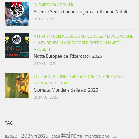
IN EVIDENZA
/
NOVITÀ
Scienza Senza Confini augura a tutti buon Natale!
25 DIC, 2025
ATTIVITÀ
/
COLLABORAZIONI
/
CONSIGLI
/
DIVULGAZIONE
/
IN EVIDENZA
/
LABORATORI DIDATTICI
/
NOVITÀ
/
PROGETTI
Notte Europea dei Ricercatori 2025
21 SET, 2025
COLLABORAZIONI
/
DIVULGAZIONE
/
IN EVIDENZA
/
NOVITÀ
/
PROGETTI
Giornata Mondiale delle Api 2025
20 MAG, 2025
TAG
#airc
#2024
#2025
#alimentazione
#2022
#2026
#api