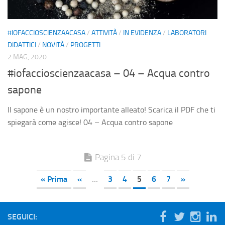
#IOFACCIOSCIENZAACASA
/
ATTIVITÀ
/
IN EVIDENZA
/
LABORATORI
DIDATTICI
/
NOVITÀ
/
PROGETTI
2 MAG, 2020
#iofaccioscienzaacasa – 04 – Acqua contro
sapone
Il sapone è un nostro importante alleato! Scarica il PDF che ti
spiegarà come agisce! 04 – Acqua contro sapone
Pagina 5 di 7
« Prima
«
...
3
4
5
6
7
»
SEGUICI: