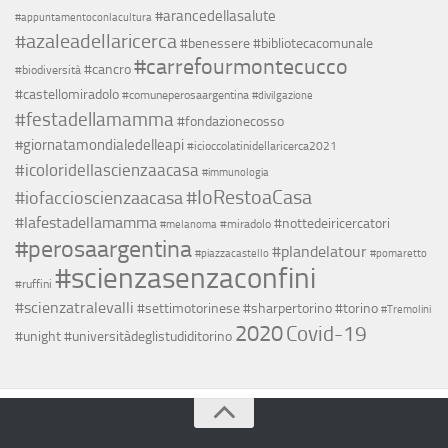
#arancedellasalute
#appuntamentoconlacultura
#azaleadellaricerca
#benessere
#bibliotecacomunale
#carrefourmontecucco
#cancro
#biodiversità
#castellomiradolo
#comuneperosaargentina
#divilgazione
#festadellamamma
#fondazionecosso
#giornatamondialedelleapi
#icioccolatinidellaricerca2021
#icoloridellascienzaacasa
#immunologia
#IoRestoaCasa
#iofaccioscienzaacasa
#lafestadellamamma
#nottedeiricercatori
#miradolo
#melanoma
#perosaargentina
#plandelatour
#piazzacastello
#pomaretto
#scienzasenzaconfini
#ruffini
#scienzatralevalli
#settimotorinese
#sharpertorino
#torino
#Tremolini
2020
Covid-19
#unight
#universitàdeglistudiditorino