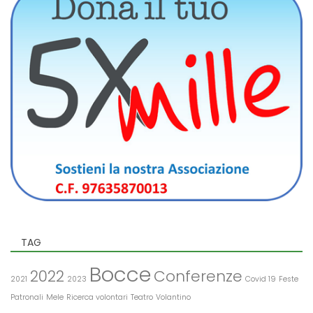
TAG
Bocce
2022
Conferenze
2021
2023
Covid 19
Feste
Patronali
Mele
Ricerca volontari
Teatro
Volantino