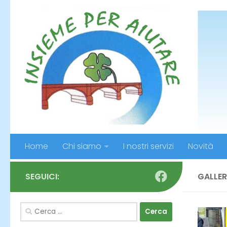
Salta al contenuto
Home
Chi siamo
I nostri servizi
Novità
SEGUICI:
GALLER
Ricerca
per: