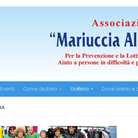
Eventi
Come aiutarci
Galleria
Dove siamo e c
IA