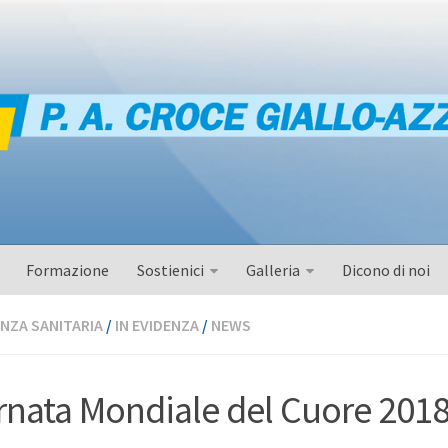
Formazione
Sostienici
Galleria
Dicono di noi
NZA SANITARIA
/
IN EVIDENZA
/
NEWS
rnata Mondiale del Cuore 201