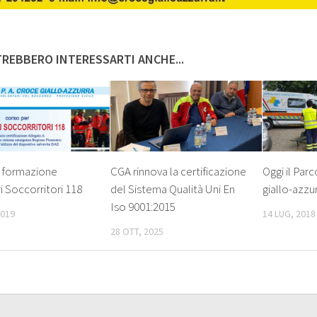
REBBERO INTERESSARTI ANCHE...
i formazione
CGA rinnova la certificazione
Oggi il Parc
i Soccorritori 118
del Sistema Qualità Uni En
giallo-azz
Iso 9001:2015
2019
14 LUG, 2018
28 OTT, 2025