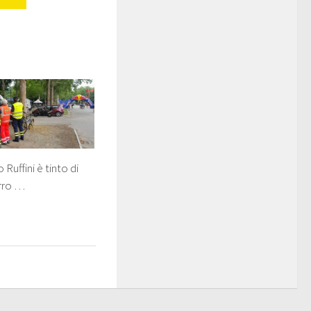
o Ruffini è tinto di
urro …