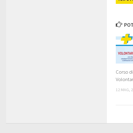
POT
Corso d
Volontar
12 MAG, 