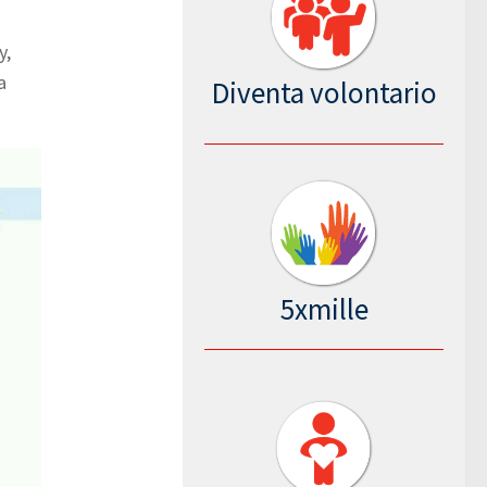
y,
a
Diventa volontario
5xmille