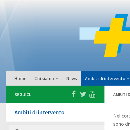
Home
Chi siamo
News
Ambiti di intervento
SEGUICI:
AMBITI 
Ambiti di intervento
Nel cors
sono di