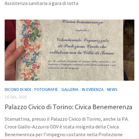
Video
Assistenza sanitaria a gara di lotta
Dicono di noi
Collaboriamo con…
Contatti
DICONO DI NOI
/
FOTOGRAFIE
/
GALLERIA
/
IN EVIDENZA
/
NEWS
16 GIU, 2025
Palazzo Civico di Torino: Civica Benemerenza
Stamattina, presso il Palazzo Civico di Torino, anche la P.A.
Croce Giallo-Azzurra ODV è stata insignita della Civica
Benemerenza per l’impegno costante nella Protezione