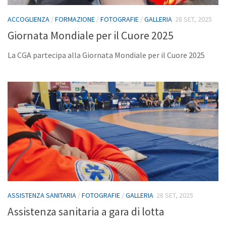
Ambiti di intervento
ACCOGLIENZA
/
FORMAZIONE
/
FOTOGRAFIE
/
GALLERIA
28 SET, 2025
Servizi sanitari e socio-assistenziali
Giornata Mondiale per il Cuore 2025
Protezione civile
La CGA partecipa alla Giornata Mondiale per il Cuore 2025
Solidarietà internazionale
Ospitalità
Formazione
Sostienici
Donazioni
5×1000
Diventa volontario
Servizio civile
Galleria
ASSISTENZA SANITARIA
/
FOTOGRAFIE
/
GALLERIA
28 SET, 2025
Assistenza sanitaria a gara di lotta
Fotografie