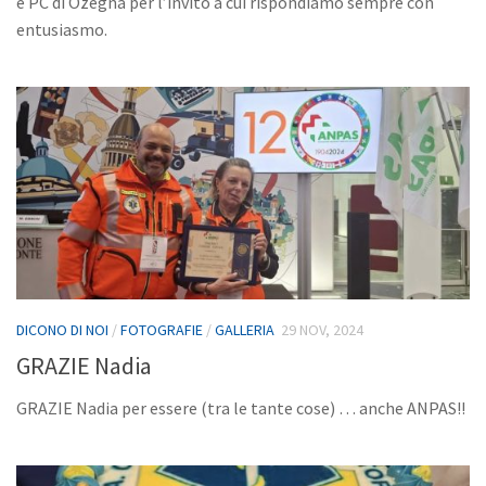
e PC di Ozegna per l’invito a cui rispondiamo sempre con
entusiasmo.
DICONO DI NOI
/
FOTOGRAFIE
/
GALLERIA
29 NOV, 2024
GRAZIE Nadia
GRAZIE Nadia per essere (tra le tante cose) … anche ANPAS!!