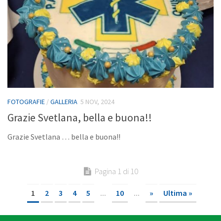
FOTOGRAFIE
/
GALLERIA
5 NOV, 2024
Grazie Svetlana, bella e buona!!
Grazie Svetlana … bella e buona!!
Pagina 1 di 10
1
2
3
4
5
...
10
...
»
Ultima »