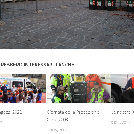
REBBERO INTERESSARTI ANCHE...
agazzi 2021
Giornata della Protezione
Le nostre “
Civile 2003
021
9 DIC, 2017
7 NOV, 2003