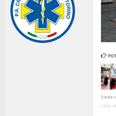
POT
Estate r
3 AGO, 2