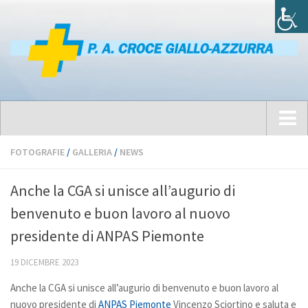
Home
FOTOGRAFIE
/
GALLERIA
/
NEWS
Chi siamo
Anche la CGA si unisce all’augurio di
Statuto
benvenuto e buon lavoro al nuovo
Mission
presidente di ANPAS Piemonte
Codice etico
19 DICEMBRE 2023
Organigramma
Anche la CGA si unisce all’augurio di benvenuto e buon lavoro al
News
nuovo presidente di
ANPAS Piemonte
Vincenzo Sciortino e saluta e