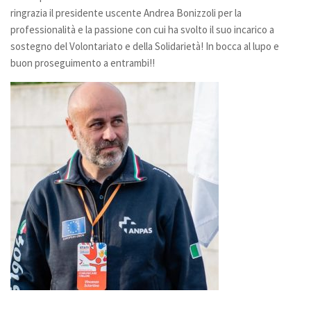
Ambiti di intervento
ringrazia il presidente uscente Andrea Bonizzoli per la
professionalità e la passione con cui ha svolto il suo incarico a
Servizi sanitari e socio-assistenziali
sostegno del Volontariato e della Solidarietà! In bocca al lupo e
Protezione civile
buon proseguimento a entrambi!!
Solidarietà internazionale
Ospitalità
Formazione
Sostienici
Donazioni
5×1000
Diventa volontario
Servizio civile
Galleria
Fotografie