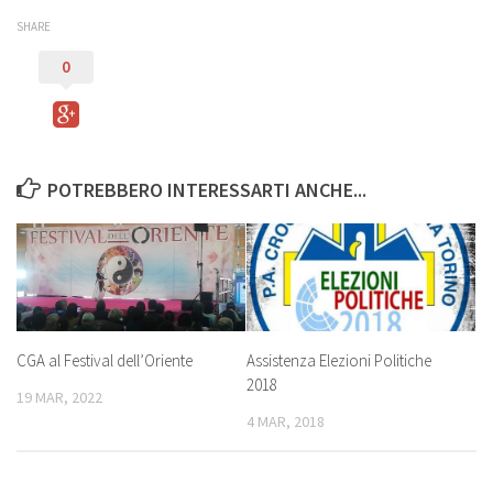
Video
SHARE
Dicono di noi
0
Collaboriamo con…
Contatti
POTREBBERO INTERESSARTI ANCHE...
CGA al Festival dell’Oriente
Assistenza Elezioni Politiche
2018
19 MAR, 2022
4 MAR, 2018