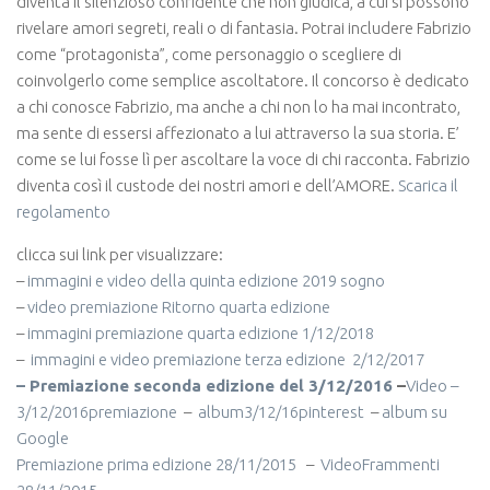
diventa il silenzioso confidente che non giudica, a cui si possono
rivelare amori segreti, reali o di fantasia. Potrai includere Fabrizio
come “protagonista”, come personaggio o scegliere di
coinvolgerlo come semplice ascoltatore. Il concorso è dedicato
a chi conosce Fabrizio, ma anche a chi non lo ha mai incontrato,
ma sente di essersi affezionato a lui attraverso la sua storia. E’
come se lui fosse lì per ascoltare la voce di chi racconta. Fabrizio
diventa così il custode dei nostri amori e dell’AMORE.
Scarica il
regolamento
clicca sui link per visualizzare:
–
immagini e video della quinta edizione 2019 sogno
–
video premiazione Ritorno quarta edizione
–
immagini premiazione quarta edizione 1/12/2018
–
immagini e video premiazione terza edizione 2/12/2017
– Premiazione seconda edizione del 3/12/2016
–
Video –
3/12/2016premiazione
–
album3/12/16pinterest
–
album su
Google
Premiazione prima edizione 28/11/2015
–
VideoFrammenti