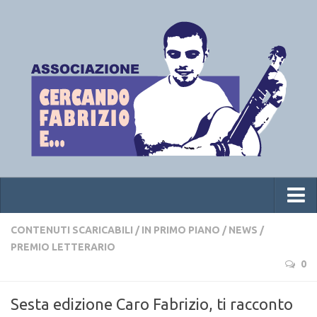
Home
CONTENUTI SCARICABILI
/
IN PRIMO PIANO
/
NEWS
/
PREMIO LETTERARIO
Chi siamo
0
News
Sesta edizione Caro Fabrizio, ti racconto
Premio letterario