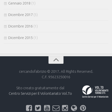
Gennaio 2018
(1)
Dicembre 2017
(5)
Dicembre 2016
(1)
Dicembre 2015
(1)
cercandofabrizio © 2017. All Rights Reserved.
C.F. 95623250016
Sito creato gratuitamente dal
Centro Servizi per il Volontariato Vol.To