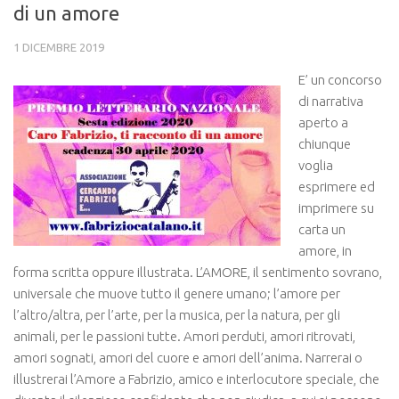
di un amore
SOS persone scomparse
1 DICEMBRE 2019
Storie e messaggi
E’ un concorso
Donazioni
di narrativa
Contenuti scaricabili
aperto a
chiunque
Bandi
voglia
Leggi
esprimere ed
Relazione del Commissario straordinario
imprimere su
carta un
Contatti
amore, in
forma scritta oppure illustrata. L’AMORE, il sentimento sovrano,
universale che muove tutto il genere umano; l’amore per
l’altro/altra, per l’arte, per la musica, per la natura, per gli
animali, per le passioni tutte. Amori perduti, amori ritrovati,
amori sognati, amori del cuore e amori dell’anima. Narrerai o
illustrerai l’Amore a Fabrizio, amico e interlocutore speciale, che