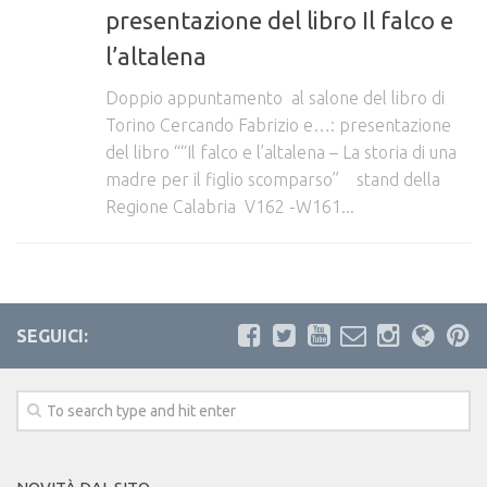
presentazione del libro Il falco e
SOS persone scomparse
l’altalena
Storie e messaggi
Doppio appuntamento al salone del libro di
Donazioni
Torino Cercando Fabrizio e…: presentazione
Contenuti scaricabili
del libro ““Il falco e l’altalena – La storia di una
madre per il figlio scomparso” stand della
Bandi
Regione Calabria V162 -W161...
Leggi
Relazione del Commissario straordinario
Contatti
SEGUICI: