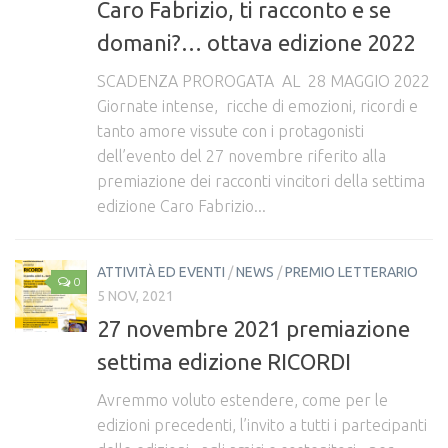
Caro Fabrizio, ti racconto e se
SOS persone scomparse
domani?… ottava edizione 2022
Storie e messaggi
SCADENZA PROROGATA AL 28 MAGGIO 2022
Donazioni
Giornate intense, ricche di emozioni, ricordi e
Contenuti scaricabili
tanto amore vissute con i protagonisti
dell’evento del 27 novembre riferito alla
Bandi
premiazione dei racconti vincitori della settima
Leggi
edizione Caro Fabrizio...
Relazione del Commissario straordinario
Contatti
ATTIVITÀ ED EVENTI
/
NEWS
/
PREMIO LETTERARIO
0
5 NOV, 2021
27 novembre 2021 premiazione
settima edizione RICORDI
Avremmo voluto estendere, come per le
edizioni precedenti, l’invito a tutti i partecipanti