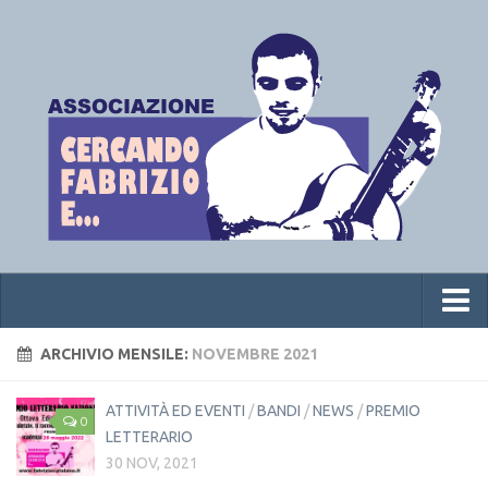
Home
ARCHIVIO MENSILE:
NOVEMBRE 2021
Chi siamo
ATTIVITÀ ED EVENTI
/
BANDI
/
NEWS
/
PREMIO
0
News
LETTERARIO
30 NOV, 2021
Premio letterario