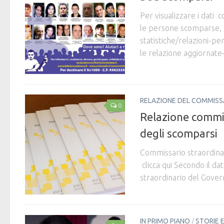
Per visualizzare i dati
le persone scomparse, 
statistiche/relazioni-
le relazione aggiornat
RELAZIONE DEL COMMISS
0
Relazione commis
degli scomparsi
Commissario straordinar
clicca qui Secondo il d
straordinario del Govern
IN PRIMO PIANO
/
STORIE 