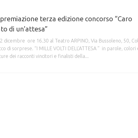
premiazione terza edizione concorso “Caro
nto di un’attesa”
02 dicembre ore 16.30 al Teatro ARPINO, Via Bussoleno, 50, Co
co di sorprese. “I MILLE VOLTI DELL’ATTESA ” in parole, colori
e dei racconti vincitori e finalisti della...