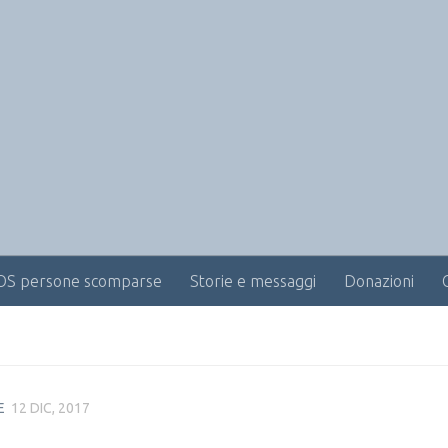
OS persone scomparse
Storie e messaggi
Donazioni
E
12 DIC, 2017