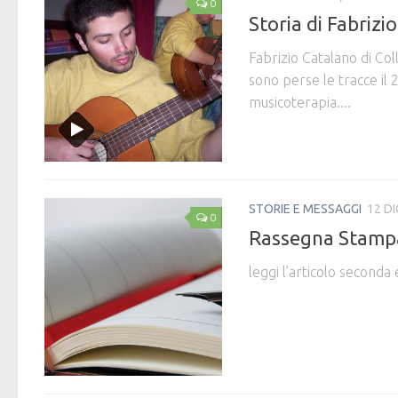
0
Storia di Fabrizi
Fabrizio Catalano di Co
sono perse le tracce il 
musicoterapia....
STORIE E MESSAGGI
12 DI
0
Rassegna Stamp
leggi l’articolo seconda