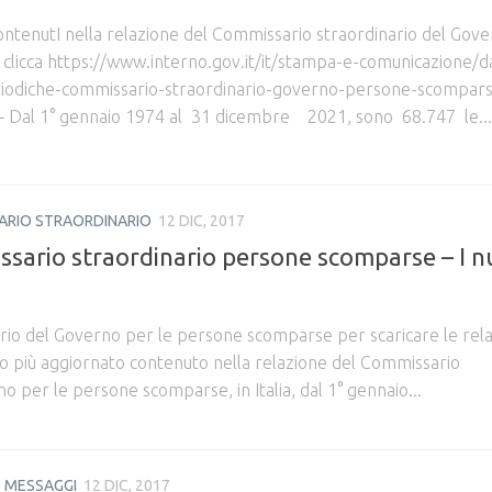
 contenutI nella relazione del Commissario straordinario del Gov
clicca https://www.interno.gov.it/it/stampa-e-comunicazione/da
periodiche-commissario-straordinario-governo-persone-scompars
e– Dal 1° gennaio 1974 al 31 dicembre 2021, sono 68.747 le...
ARIO STRAORDINARIO
12 DIC, 2017
sario straordinario persone scomparse – I n
io del Governo per le persone scomparse per scaricare le rela
ato più aggiornato contenuto nella relazione del Commissario
o per le persone scomparse, in Italia, dal 1° gennaio...
E MESSAGGI
12 DIC, 2017