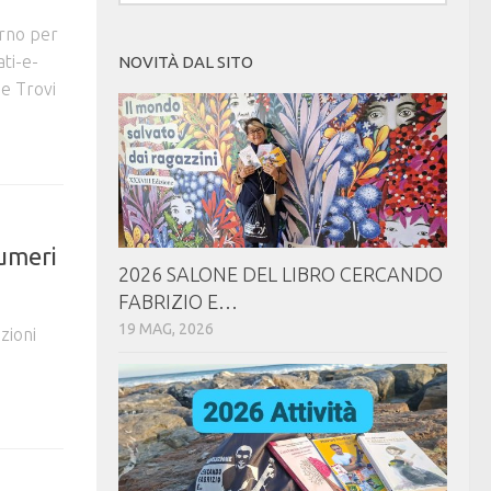
erno per
ti-e-
NOVITÀ DAL SITO
e Trovi
umeri
2026 SALONE DEL LIBRO CERCANDO
FABRIZIO E…
19 MAG, 2026
zioni