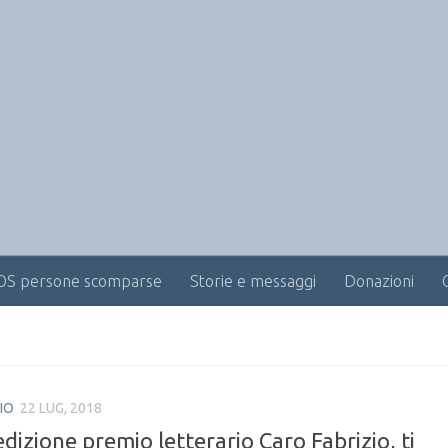
OS persone scomparse
Storie e messaggi
Donazioni
IO
22 LUG, 2018
edizione premio letterario Caro Fabrizio, ti