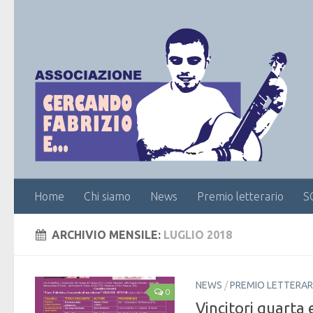
Home
Chi siamo
News
Premio letterario
S
ARCHIVIO MENSILE:
LUGLIO 2018
NEWS
/
PREMIO LETTERAR
0
Vincitori quarta 