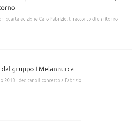
itorno
tori quarta edizione Caro Fabrizio, ti racconto di un ritorno
o dal gruppo I Melannurca
gno 2018 dedicano il concerto a Fabrizio