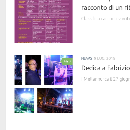
racconto di un r
Classifica racconti vinci
NEWS
9 LUG, 2018
0
Dedica a Fabrizi
I Mellannurca il 27 giu