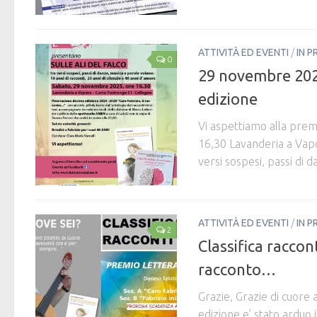
ATTIVITÀ ED EVENTI
/
IN P
0
29 novembre 2025
edizione
Vi aspettiamo alla pre
16,30 Lavanderia a Vap
versi sospesi, passi di da
ATTIVITÀ ED EVENTI
/
IN P
2
Classifica raccon
racconto…
Grazie, Grazie di cuore 
edizione e’ stato arduo 