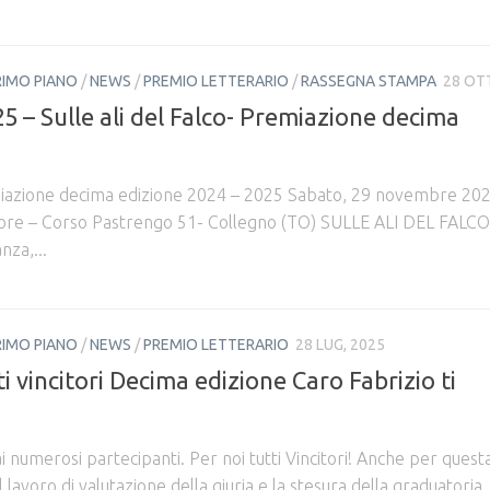
RIMO PIANO
/
NEWS
/
PREMIO LETTERARIO
/
RASSEGNA STAMPA
28 OTT
 – Sulle ali del Falco- Premiazione decima
miazione decima edizione 2024 – 2025 Sabato, 29 novembre 202
ore – Corso Pastrengo 51- Collegno (TO) SULLE ALI DEL FALCO
nza,...
RIMO PIANO
/
NEWS
/
PREMIO LETTERARIO
28 LUG, 2025
ti vincitori Decima edizione Caro Fabrizio ti
ai numerosi partecipanti. Per noi tutti Vincitori! Anche per quest
il lavoro di valutazione della giuria e la stesura della graduatori