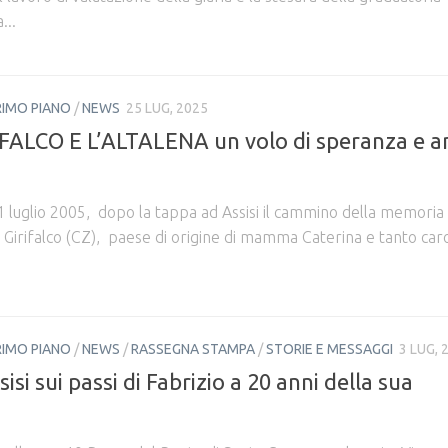
...
RIMO PIANO
/
NEWS
25 LUG, 2025
L FALCO E L’ALTALENA un volo di speranza e 
21 luglio 2005, dopo la tappa ad Assisi il cammino della memoria
 Girifalco (CZ), paese di origine di mamma Caterina e tanto car
RIMO PIANO
/
NEWS
/
RASSEGNA STAMPA
/
STORIE E MESSAGGI
3 LUG, 
isi sui passi di Fabrizio a 20 anni della sua