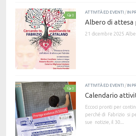
ATTIVITÀ ED EVENTI
/
IN P
0
Albero di attesa
21 dicembre 2025 Alber
ATTIVITÀ ED EVENTI
/
IN P
0
Calendario attiv
Eccoci pronti per contin
perché di Fabrizio si pe
sue notizie, il 30...