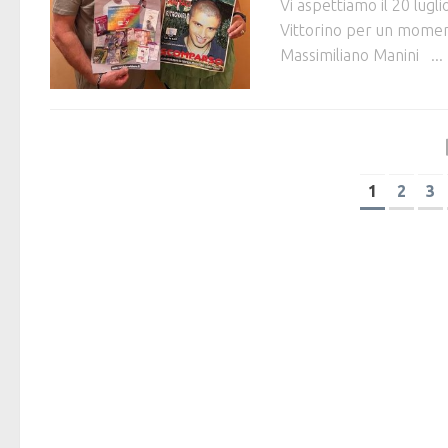
Vi aspettiamo il 20 lug
Vittorino per un momento
Massimiliano Manini ...
1
2
3