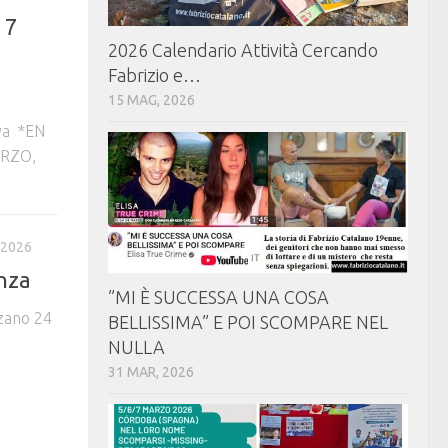
 7
2026 Calendario Attività Cercando
Fabrizio e…
15 MAG, 2026
va *EN
RZO,
 2026
anza
⁠⁠”MI È SUCCESSA UNA COSA
lzano 24
BELLISSIMA” E POI SCOMPARE NEL
NULLA
31 MAR, 2026