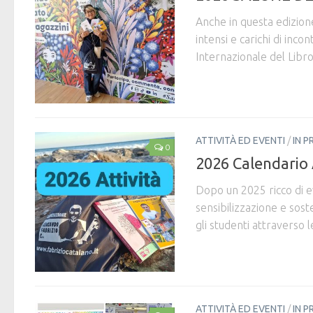
Anche in questa edizion
intensi e carichi di inco
Internazionale del Libro
ATTIVITÀ ED EVENTI
/
IN P
0
2026 Calendario 
Dopo un 2025 ricco di ev
sensibilizzazione e sos
gli studenti attraverso l
ATTIVITÀ ED EVENTI
/
IN P