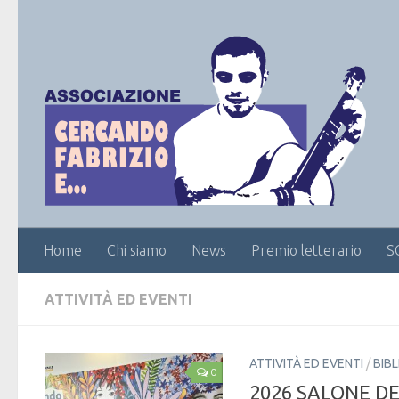
Home
Chi siamo
News
Premio letterario
S
ATTIVITÀ ED EVENTI
ATTIVITÀ ED EVENTI
/
BIBL
0
2026 SALONE D