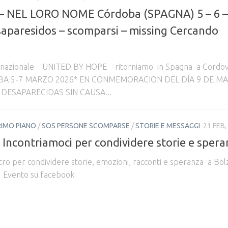
 NEL LORO NOME Córdoba (SPAGNA) 5 – 6 –
paresidos – scomparsi – missing Cercando
ternazionale UNITED BY HOPE ritorniamo in Spagna a Cordo
A 5-7 MARZO 2026* EN CONMEMORACION DEL DÍA 9 DE MA
 DESAPARECIDAS SIN CAUSA...
RIMO PIANO
/
SOS PERSONE SCOMPARSE
/
STORIE E MESSAGGI
21 FEB,
 Incontriamoci per condividere storie e sper
tro per condividere storie, emozioni, racconti e speranza a Bo
8 Evento su facebook