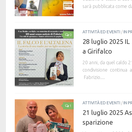
sarà pubblicata come da
ATTIVITÀ ED EVENTI
/
IN P
0
28 luglio 2025 I
a Girifalco
20 anni, da quel caldo 
condivisione continua a
Fabrizio....
ATTIVITÀ ED EVENTI
/
IN P
1
21 luglio 2025 Ass
sparizione