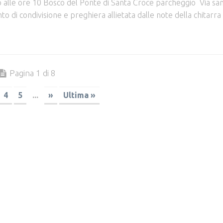
lio alle ore 10 Bosco del Ponte di Santa Croce parcheggio Via sa
 di condivisione e preghiera allietata dalle note della chitarra 
Pagina 1 di 8
4
5
...
»
Ultima »