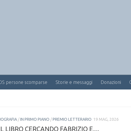
OS persone scomparse
Storie e messaggi
Donazioni
IOGRAFIA
/
IN PRIMO PIANO
/
PREMIO LETTERARIO
19 MAG, 2026
EL LIBRO CERCANDO FABRIZIO E…