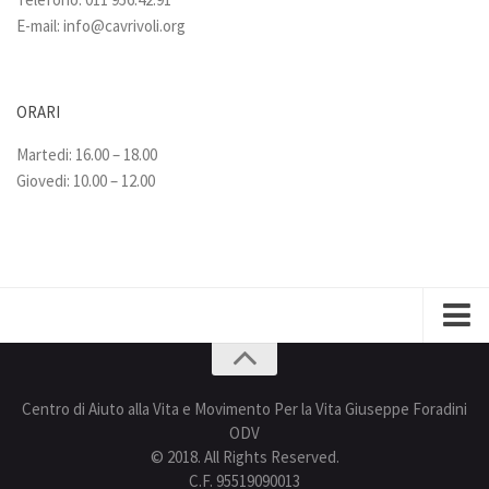
E-mail:
info@cavrivoli.org
ORARI
Martedi: 16.00 – 18.00
Giovedi: 10.00 – 12.00
Privacy policy
Centro di Aiuto alla Vita e Movimento Per la Vita Giuseppe Foradini
ODV
© 2018. All Rights Reserved.
C.F. 95519090013