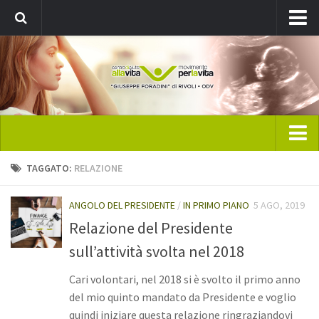
Registrati
Home
TAGGATO:
RELAZIONE
CAV Rivoli
ANGOLO DEL PRESIDENTE
/
IN PRIMO PIANO
5 AGO, 2019
Chi siamo
Relazione del Presidente
Direttivo
sull’attività svolta nel 2018
Statuto
Cari volontari, nel 2018 si è svolto il primo anno
Pubblicazione: ViVo
del mio quinto mandato da Presidente e voglio
News
quindi iniziare questa relazione ringraziandovi