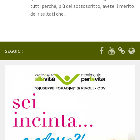
tutti perché, più del sottoscritto, avete il merito
Eventi
dei risultati che...
Angolo del Presidente
Galleria
Fotografie
SEGUICI:
Video
Cosa puoi fare tu
Dona ora
Diventa volontario
5xmille
Bomboniere
Contatta l’associazione
Contatti
Servizi