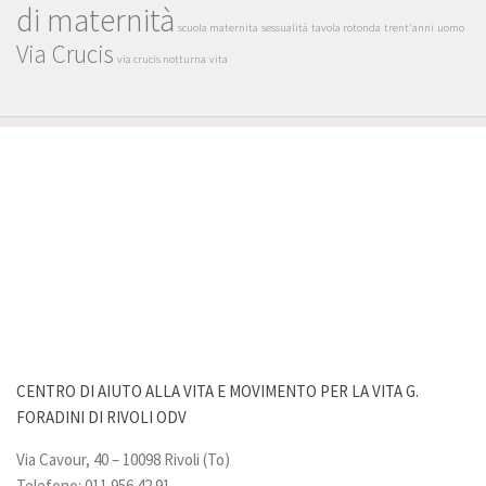
di maternità
scuola maternita
sessualità
tavola rotonda
trent'anni
uomo
Via Crucis
via crucis notturna
vita
CENTRO DI AIUTO ALLA VITA E MOVIMENTO PER LA VITA G.
FORADINI DI RIVOLI ODV
Via Cavour, 40 – 10098 Rivoli (To)
Telefono: 011 956.42.91