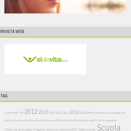
RIVISTA WEB
TAG
2012
2013
2018
5 per mille
730
2014
2015
2017
2019
affettività
attività
camper
cav
centri di aiuto alla vita
chiusura cav covid
Concerto
dichiarazione redditi
donna
gender
Scuola
maternità
primi passi
Progetto
relazione
relazione 2019
riapertura cav