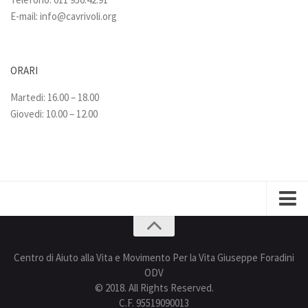
E-mail:
info@cavrivoli.org
ORARI
Martedi: 16.00 – 18.00
Giovedi: 10.00 – 12.00
Privacy policy
Centro di Aiuto alla Vita e Movimento Per la Vita Giuseppe Foradini
ODV
© 2018. All Rights Reserved.
C.F. 95519090013