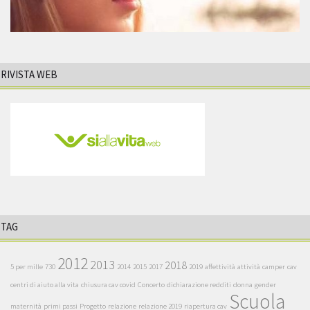
RIVISTA WEB
TAG
2012
2013
2018
5 per mille
730
2014
2015
2017
2019
affettività
attività
camper
cav
centri di aiuto alla vita
chiusura cav covid
Concerto
dichiarazione redditi
donna
gender
Scuola
maternità
primi passi
Progetto
relazione
relazione 2019
riapertura cav