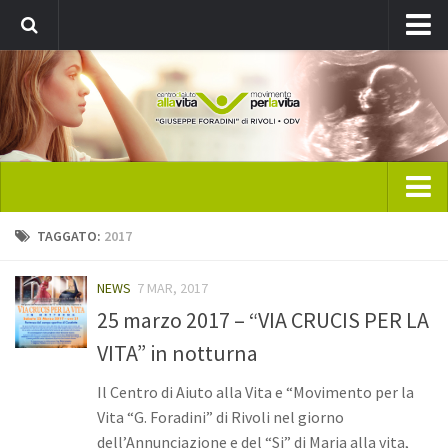
Registrati
Home
TAGGATO:
2017
CAV Rivoli
NEWS
7 MAR, 2017
Chi siamo
25 marzo 2017 – “VIA CRUCIS PER LA
Direttivo
VITA” in notturna
Statuto
Il Centro di Aiuto alla Vita e “Movimento per la
Pubblicazione: ViVo
Vita “G. Foradini” di Rivoli nel giorno
News
dell’Annunciazione e del “Si” di Maria alla vita,