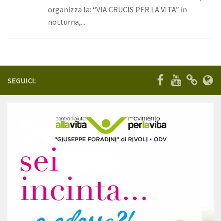
organizza la: “VIA CRUCIS PER LA VITA” in
Eventi
notturna,...
Angolo del Presidente
Galleria
Fotografie
SEGUICI:
Video
Cosa puoi fare tu
Dona ora
Diventa volontario
5xmille
Bomboniere
Contatta l’associazione
Contatti
Servizi