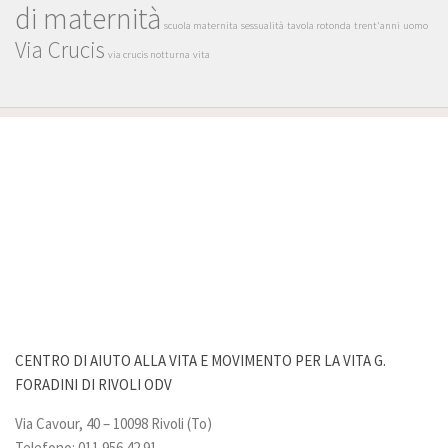
di maternità
scuola maternita
sessualità
tavola rotonda
trent'anni
uomo
Via Crucis
via crucis notturna
vita
CENTRO DI AIUTO ALLA VITA E MOVIMENTO PER LA VITA G.
FORADINI DI RIVOLI ODV
Via Cavour, 40 – 10098 Rivoli (To)
Telefono: 011 956.42.91