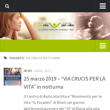
Registrati
Home
TAGGATO:
VIA CRUCIS NOTTURNA
CAV Rivoli
NEWS
4 MAR, 2019
Chi siamo
25 marzo 2019 – “VIA CRUCIS PER LA
Direttivo
VITA” in notturna
Statuto
Il Centro di Aiuto alla Vita e “Movimento per la
Pubblicazione: ViVo
Vita “G. Foradini” di Rivoli nel giorno
News
dell’Annunciazione e del “Si” di Maria alla vita,