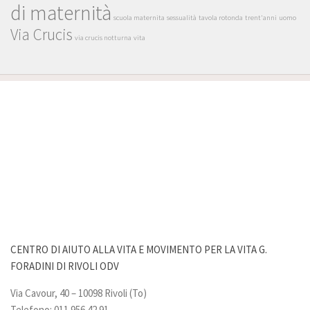
di maternità
scuola maternita
sessualità
tavola rotonda
trent'anni
uomo
Via Crucis
via crucis notturna
vita
CENTRO DI AIUTO ALLA VITA E MOVIMENTO PER LA VITA G.
FORADINI DI RIVOLI ODV
Via Cavour, 40 – 10098 Rivoli (To)
Telefono: 011 956.42.91