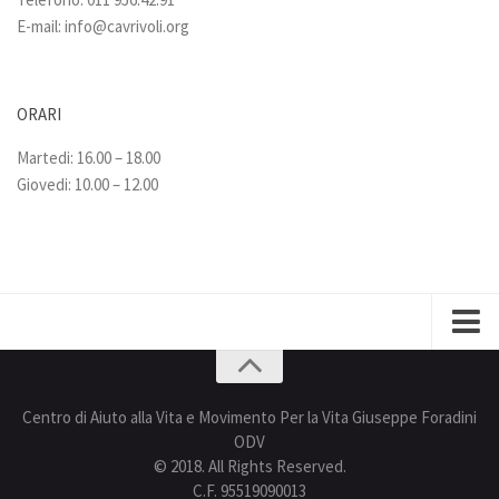
E-mail:
info@cavrivoli.org
ORARI
Martedi: 16.00 – 18.00
Giovedi: 10.00 – 12.00
Privacy policy
Centro di Aiuto alla Vita e Movimento Per la Vita Giuseppe Foradini
ODV
© 2018. All Rights Reserved.
C.F. 95519090013