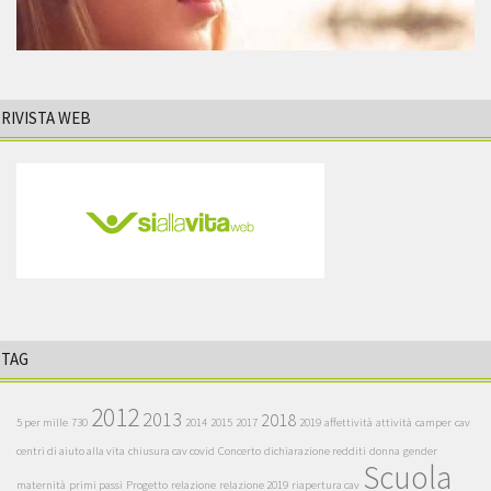
RIVISTA WEB
TAG
2012
2013
2018
5 per mille
730
2014
2015
2017
2019
affettività
attività
camper
cav
centri di aiuto alla vita
chiusura cav covid
Concerto
dichiarazione redditi
donna
gender
Scuola
maternità
primi passi
Progetto
relazione
relazione 2019
riapertura cav