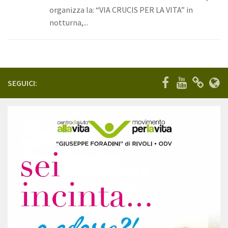
organizza la: “VIA CRUCIS PER LA VITA” in
Eventi
notturna,...
Angolo del Presidente
Galleria
Fotografie
SEGUICI:
Video
Cosa puoi fare tu
Dona ora
Diventa volontario
5xmille
Bomboniere
Contatta l’associazione
Contatti
Servizi