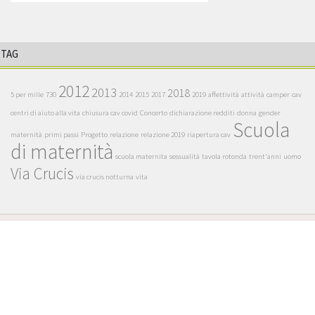
TAG
2012
2013
2018
5 per mille
730
2014
2015
2017
2019
affettività
attività
camper
cav
centri di aiuto alla vita
chiusura cav covid
Concerto
dichiarazione redditi
donna
gender
Scuola
maternità
primi passi
Progetto
relazione
relazione 2019
riapertura cav
di maternità
scuola maternita
sessualità
tavola rotonda
trent'anni
uomo
Via Crucis
via crucis notturna
vita