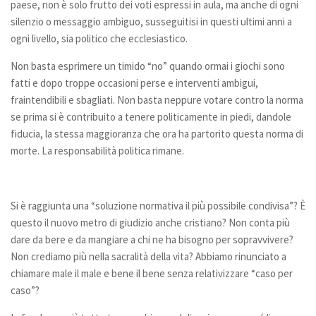
paese, non è solo frutto dei voti espressi in aula, ma anche di ogni
Eventi
silenzio o messaggio ambiguo, susseguitisi in questi ultimi anni a
ogni livello, sia politico che ecclesiastico.
Angolo del Presidente
Non basta esprimere un timido “no” quando ormai i giochi sono
Galleria
fatti e dopo troppe occasioni perse e interventi ambigui,
Fotografie
fraintendibili e sbagliati. Non basta neppure votare contro la norma
se prima si è contribuito a tenere politicamente in piedi, dandole
Video
fiducia, la stessa maggioranza che ora ha partorito questa norma di
Cosa puoi fare tu
morte. La responsabilità politica rimane.
Dona ora
Diventa volontario
Si è raggiunta una “soluzione normativa il più possibile condivisa”? È
5xmille
questo il nuovo metro di giudizio anche cristiano? Non conta più
Bomboniere
dare da bere e da mangiare a chi ne ha bisogno per sopravvivere?
Non crediamo più nella sacralità della vita? Abbiamo rinunciato a
Contatta l’associazione
chiamare male il male e bene il bene senza relativizzare “caso per
Contatti
caso”?
Servizi