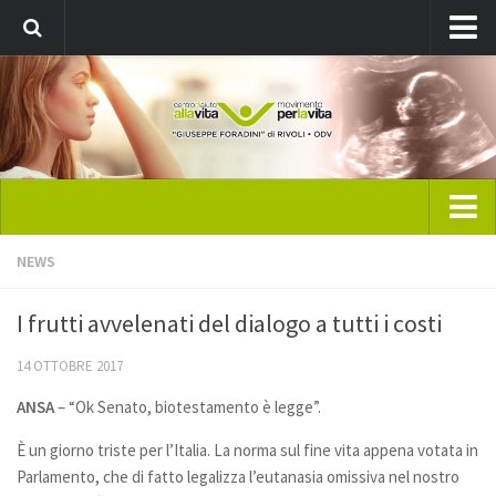
Registrati
Home
NEWS
CAV Rivoli
I frutti avvelenati del dialogo a tutti i costi
Chi siamo
14 OTTOBRE 2017
Direttivo
ANSA
–
“Ok Senato, biotestamento è legge”.
Statuto
Pubblicazione: ViVo
È un giorno triste per l’Italia. La norma sul fine vita appena votata in
Parlamento, che di fatto legalizza l’eutanasia omissiva nel nostro
News