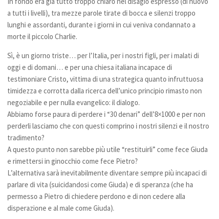
In fondo era già tutto troppo chiaro nel disagio espresso (di nuovo
Registrati
a tutti i livelli), tra mezze parole tirate di bocca e silenzi troppo
lunghi e assordanti, durante i giorni in cui veniva condannato a
morte il piccolo Charlie.
Sì, è un giorno triste… per l’Italia, per i nostri figli, per i malati di
oggi e di domani… e per una chiesa italiana incapace di
testimoniare Cristo, vittima di una strategica quanto infruttuosa
timidezza e corrotta dalla ricerca dell’unico principio rimasto non
negoziabile e per nulla evangelico: il dialogo.
Abbiamo forse paura di perdere i “30 denari” dell’8×1000 e per non
perderli lasciamo che con questi comprino i nostri silenzi e il nostro
tradimento?
A questo punto non sarebbe più utile “restituirli” come fece Giuda
e rimettersi in ginocchio come fece Pietro?
L’alternativa sarà inevitabilmente diventare sempre più incapaci di
parlare di vita (suicidandosi come Giuda) e di speranza (che ha
permesso a Pietro di chiedere perdono e di non cedere alla
disperazione e al male come Giuda).