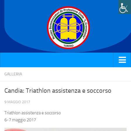
Home
GALLERIA
Chi siamo
Candia: Triathlon assistenza e soccorso
Attività e News
9 MAGGIO 2017
Corsi
Triathlon assistenza e soccorso
Galleria
6-7 maggio 2017
Rassegna stampa