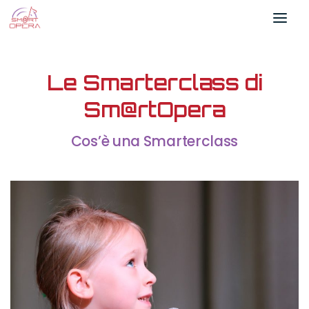
Salta al contenuto
Le Smarterclass di
Sm@rtOpera
Cos’è una Smarterclass