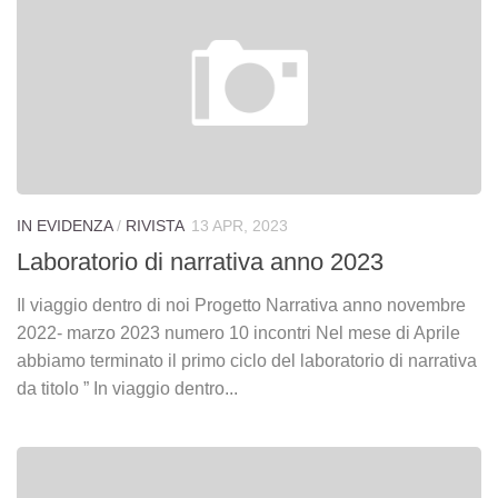
Presentazione delle finalità
La Rete
Sportello d’Ascolto per Affettività, Sessualità e Genitorialità
Sportello Lavoro
Corsi
IPH Informa
IN EVIDENZA
/
RIVISTA
13 APR, 2023
Sostienici
Laboratorio di narrativa anno 2023
Galleria
Il viaggio dentro di noi Progetto Narrativa anno novembre
Foto
2022- marzo 2023 numero 10 incontri Nel mese di Aprile
abbiamo terminato il primo ciclo del laboratorio di narrativa
Video
da titolo ” In viaggio dentro...
Contatti