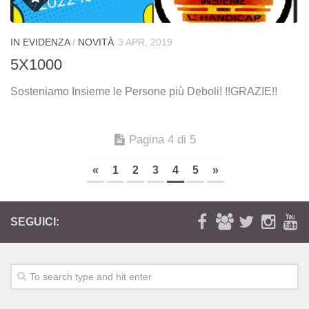
IN EVIDENZA
/
NOVITÀ
3 APR, 2019
5X1000
Sosteniamo Insieme le Persone più Deboli! !!GRAZIE!!
Pagina 4 di 5
«
1
2
3
4
5
»
SEGUICI: