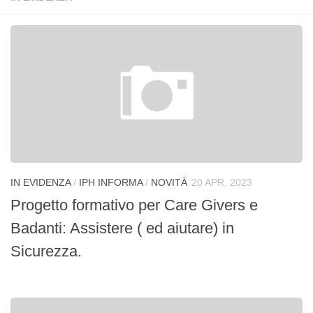
Chi siamo
Storia
Statuto
I volontari
Novità
Borgaro
Caselle
IN EVIDENZA
/
IPH INFORMA
/
NOVITÀ
20 APR, 2023
Rocca Canavese
Progetto formativo per Care Givers e
SUSS Ciriè
Badanti: Assistere ( ed aiutare) in
UTIM
Sicurezza.
Attività
Rivista
Sportello di ascolto