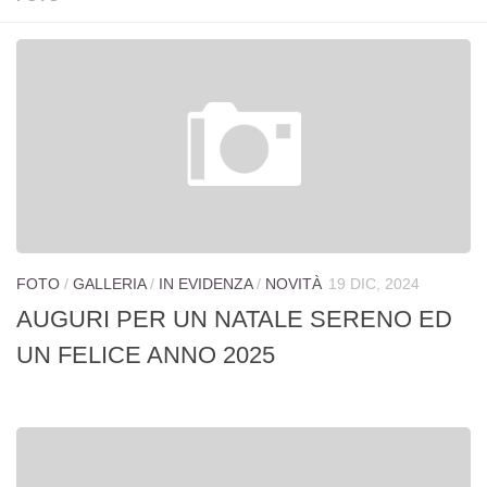
Chi siamo
Storia
Statuto
I volontari
Novità
Borgaro
Caselle
FOTO
/
GALLERIA
/
IN EVIDENZA
/
NOVITÀ
19 DIC, 2024
Rocca Canavese
AUGURI PER UN NATALE SERENO ED
SUSS Ciriè
UN FELICE ANNO 2025
UTIM
Attività
Rivista
Sportello di ascolto