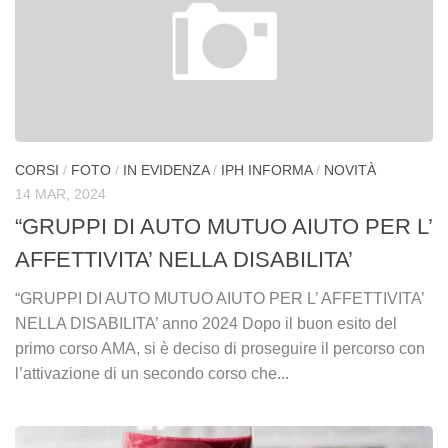
Presentazione delle finalità
La Rete
Sportello d’Ascolto per Affettività, Sessualità e Genitorialità
Sportello Lavoro
Corsi
CORSI
/
FOTO
/
IN EVIDENZA
/
IPH INFORMA
/
NOVITÀ
IPH Informa
14 MAR, 2024
Sostienici
“GRUPPI DI AUTO MUTUO AIUTO PER L’
AFFETTIVITA’ NELLA DISABILITA’
Galleria
Foto
“GRUPPI DI AUTO MUTUO AIUTO PER L’ AFFETTIVITA’
NELLA DISABILITA’ anno 2024 Dopo il buon esito del
Video
primo corso AMA, si è deciso di proseguire il percorso con
Contatti
l’attivazione di un secondo corso che...