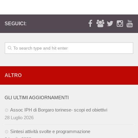
Presentazione delle finalità
La Rete
SEGUICI:
Sportello d’Ascolto per Affettività, Sessualità e Genitorialità
Sportello Lavoro
Corsi
IPH Informa
Sostienici
ALTRO
Galleria
Foto
GLI ULTIMI AGGIORNAMENTI
Video
Assoc IPH di Borgaro torinese- scopi ed obiettivi
Contatti
28 Luglio 2026
Sintesi attività svolte e programmazione