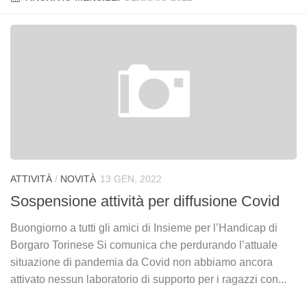
Chi siamo
Storia
Statuto
I volontari
Novità
Borgaro
Caselle
ATTIVITÀ
/
NOVITÀ
13 GEN, 2022
Rocca Canavese
Sospensione attività per diffusione Covid
SUSS Ciriè
UTIM
Buongiorno a tutti gli amici di Insieme per l’Handicap di
Borgaro Torinese Si comunica che perdurando l’attuale
Attività
situazione di pandemia da Covid non abbiamo ancora
Rivista
attivato nessun laboratorio di supporto per i ragazzi con...
Sportello di ascolto