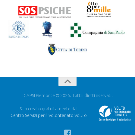
DIAPSI Piemonte © 2026. Tutti i diritti riservati.
Sito creato gratuitamente dal
Centro Servizi per il Volontariato Vol.To