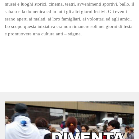
Cucina
musei e luoghi storici, cinema, teatri, avvenimenti sportivi, ballo, il
sabato e la domenica ed in tutti gli altri giorni festivi. Gli eventi
Cucito e mini sartoria
erano aperti ai malati, ai loro famigliari, ai volontari ed agli amici.
Officina dei linguaggi
Lo scopo questa iniziativa era non rimanere soli nei giorni di festa
Teatro
e promuovere una cultura anti – stigma.
Volontario amico
Weekend da sBandolo
Altri progetti
NEWS
SOSTIENICI
RISORSE UTILI
CONTATTI