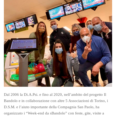
Petizioni e proposte di legge
Proposte di modifica alla Legge 180
Opposizione alle dimissioni
ATTIVITA’ PER LE FAMIGLIE
Sportello di ascolto
Sostegno psicologico
Gruppi di auto mutuo aiuto
Corso Arcipelago
Facilitatore familiare
ATTIVITA’ PER I MALATI
Centro di Incontro
Dal 2006 la Di.A.Psi. e fino al 2020, nell’ambito del progetto Il
Bandolo e in collaborazione con altre 5 Associazioni di Torino, i
Gruppo camminate
D.S.M. e l’aiuto importante della Compagnia San Paolo, ha
Canto
organizzato i “Week-end da sBandolo” con feste, gite, visite a