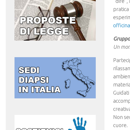
“dire”,
pratica
esperim
officin
Gruppo 
Un mome
Parteci
rilassan
ambient
material
Guidati
accompa
creativ
Non ser
cuore.