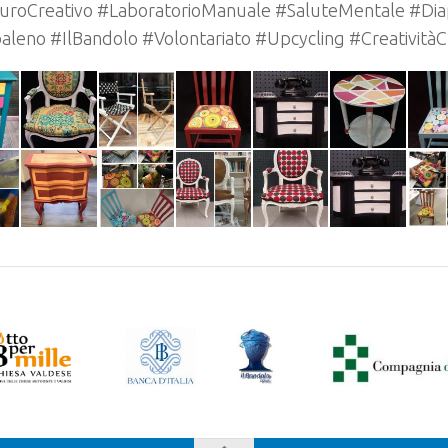
uroCreativo #LaboratorioManuale #SaluteMentale #Dia
aleno #IlBandolo #Volontariato #Upcycling #Creatività