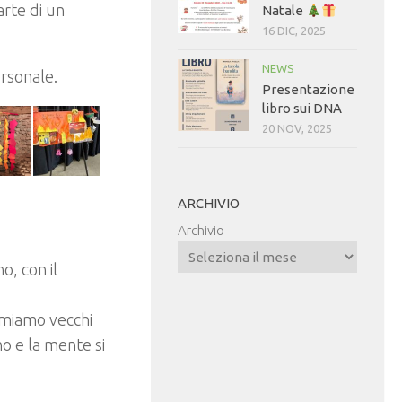
arte di un
Natale
16 DIC, 2025
NEWS
ersonale.
Presentazione
libro sui DNA
20 NOV, 2025
ARCHIVIO
Archivio
o, con il
ormiamo vecchi
o e la mente si