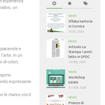
 un’esperienza
rativo, un
NEWS
Sfilata Sartoria
in Cornice
3 GIU, 2026
NEWS
Articolo La
 piacevole e
Stampa. I posti
 l’arte. In un
letto in SPDC
 di colori,
14 FEB, 2026
NEWS
vengono
Workshop
lando espressione
tutele
31 GEN, 2026
n le mani e con il
NEWS
Pranzo di