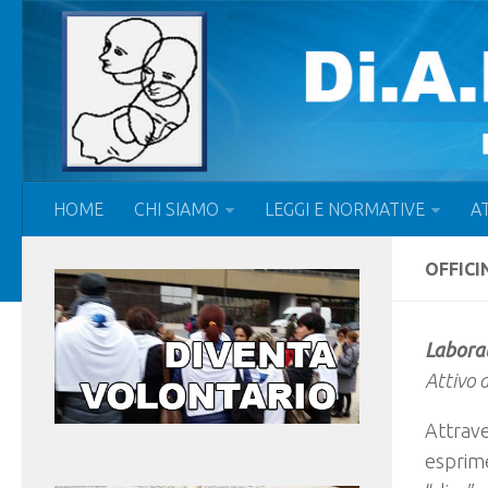
HOME
CHI SIAMO
LEGGI E NORMATIVE
AT
OFFICI
Laborat
Attivo 
Attrave
esprime