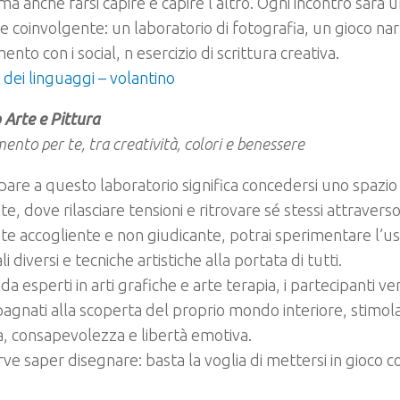
 ma anche farsi capire e capire l’altro. Ogni incontro sarà
 e coinvolgente: un laboratorio di fotografia, un gioco nar
ento con i social, n esercizio di scrittura creativa.
a dei linguaggi – volantino
Arte e Pittura
nto per te, tra creatività, colori e benessere
pare a questo laboratorio significa concedersi uno spazio
te, dove rilasciare tensioni e ritrovare sé stessi attraverso
e accogliente e non giudicante, potrai sperimentare l’uso
i diversi e tecniche artistiche alla portata di tutti.
 da esperti in arti grafiche e arte terapia, i partecipanti 
gnati alla scoperta del proprio mondo interiore, stimo
a, consapevolezza e libertà emotiva.
ve saper disegnare: basta la voglia di mettersi in gioco co