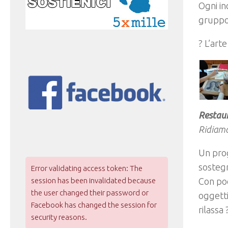
Ogni in
gruppo
? L’art
Restaur
Ridiamo
Un prog
sostegn
Error validating access token: The
Con poc
session has been invalidated because
the user changed their password or
oggetti
Facebook has changed the session for
rilassa 
security reasons.