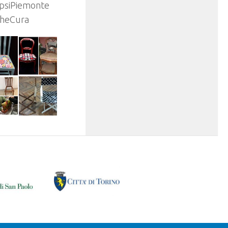
psiPiemonte
CheCura