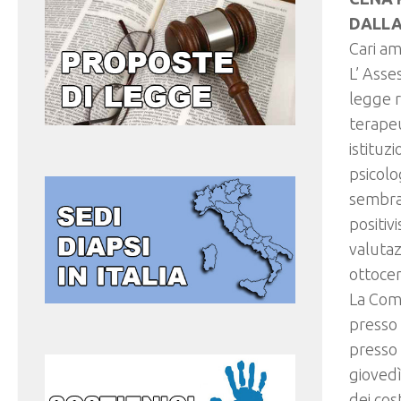
DALLA
Cari ami
L’ Asse
legge r
terapeu
istituz
psicolo
sembra 
positiv
valutaz
ottocen
La Comu
presso 
presso 
giovedì
dei cost