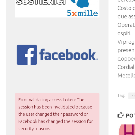
Costo d
due as
Operato
ospiti.
Vi preg
presenz
c.oppe
Cordia
Metello
Tag:
In
Error validating access token: The
session has been invalidated because
the user changed their password or
PO
Facebook has changed the session for
security reasons.