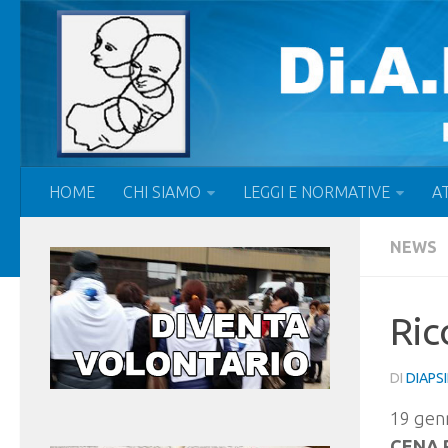
HOME
CHI SIAMO
LEGGI E NORMATIVE
AT
NEWS
Ric
DI
DIAPS
19 gen
CENA 