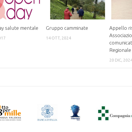
y salute mentale
Gruppo camminate
Appello ri
Associazio
017
14 OTT, 2024
comunicat
Regionale
20 DIC, 202