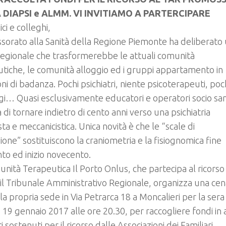
 DIAPSI e ALMM. VI INVITIAMO A PARTERCIPARE
ci e colleghi,
ssorato alla Sanità della Regione Piemonte ha deliberato
egionale che trasformerebbe le attuali comunità
tiche, le comunità alloggio ed i gruppi appartamento in
ioni di badanza. Pochi psichiatri, niente psicoterapeuti, poc
gi… Quasi esclusivamente educatori e operatori socio sani
di tornare indietro di cento anni verso una psichiatria
ista e meccanicistica. Unica novità è che le “scale di
ione” sostituiscono la craniometria e la fisiognomica fine
to ed inizio novecento.
nità Terapeutica Il Porto Onlus, che partecipa al ricorso
il Tribunale Amministrativo Regionale, organizza una cen
la propria sede in Via Petrarca 18 a Moncalieri per la sera 
 19 gennaio 2017 alle ore 20.30, per raccogliere fondi in 
i sostenuti per il ricorso dalle Associazioni dei Familiari.