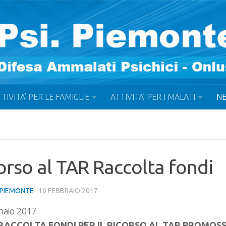
TIVITA’ PER LE FAMIGLIE
ATTIVITA’ PER I MALATI
N
orso al TAR Raccolta fondi
IPIEMONTE
· 16 FEBBRAIO 2017
naio 2017
RACCOLTA FONDI PER IL RICORSO AL TAR PROMOS