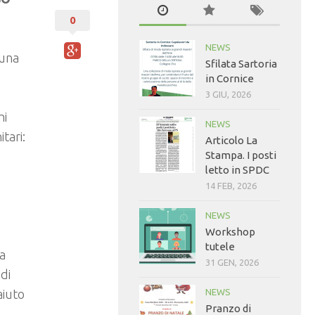
0
NEWS
 una
Sfilata Sartoria
in Cornice
3 GIU, 2026
hi
NEWS
tari:
Articolo La
Stampa. I posti
letto in SPDC
14 FEB, 2026
NEWS
Workshop
tutele
a
31 GEN, 2026
di
aiuto
NEWS
Pranzo di