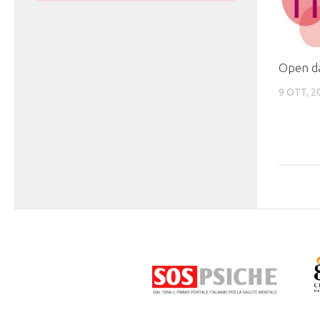
Open da
9 OTT, 2