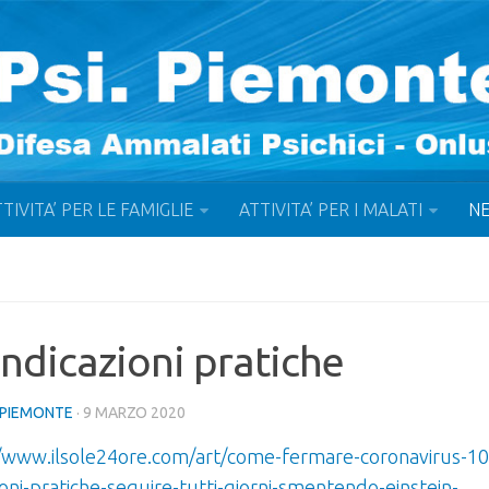
TIVITA’ PER LE FAMIGLIE
ATTIVITA’ PER I MALATI
N
indicazioni pratiche
IPIEMONTE
· 9 MARZO 2020
//www.ilsole24ore.com/art/come-fermare-coronavirus-10
ioni-pratiche-seguire-tutti-giorni-smentendo-einstein-