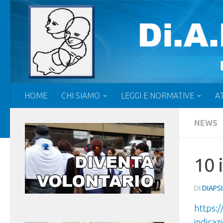
HOME
CHI SIAMO
LEGGI E NORMATIVE
AT
NEWS
10 
DI
DIAPS
https:
indicaz