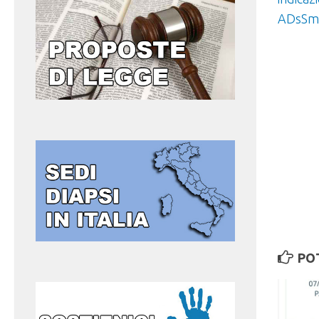
ADsSm
PO