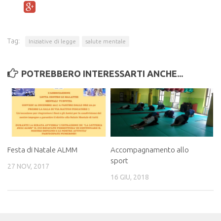
Cucina
Cucito e mini sartoria
Officina dei linguaggi
Tag:
Iniziative di legge
salute mentale
Teatro
Volontario amico
POTREBBERO INTERESSARTI ANCHE...
Weekend da sBandolo
Altri progetti
NEWS
SOSTIENICI
Festa di Natale ALMM
Accompagnamento allo
RISORSE UTILI
sport
27 NOV, 2017
CONTATTI
16 GIU, 2018