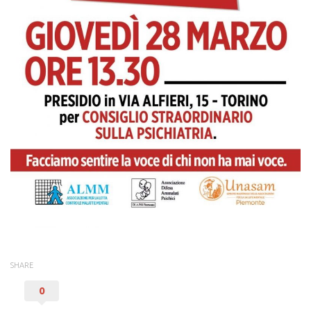
Petizioni e proposte di legge
Proposte di modifica alla Legge 180
Opposizione alle dimissioni
ATTIVITA’ PER LE FAMIGLIE
Sportello di ascolto
Sostegno psicologico
Gruppi di auto mutuo aiuto
Corso Arcipelago
Facilitatore familiare
ATTIVITA’ PER I MALATI
Centro di Incontro
SHARE
Gruppo camminate
0
Canto