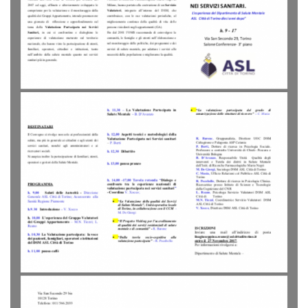
Petizioni e proposte di legge
Proposte di modifica alla Legge 180
Opposizione alle dimissioni
ATTIVITA’ PER LE FAMIGLIE
Sportello di ascolto
Sostegno psicologico
Gruppi di auto mutuo aiuto
Corso Arcipelago
Facilitatore familiare
ATTIVITA’ PER I MALATI
Centro di Incontro
Gruppo camminate
Canto