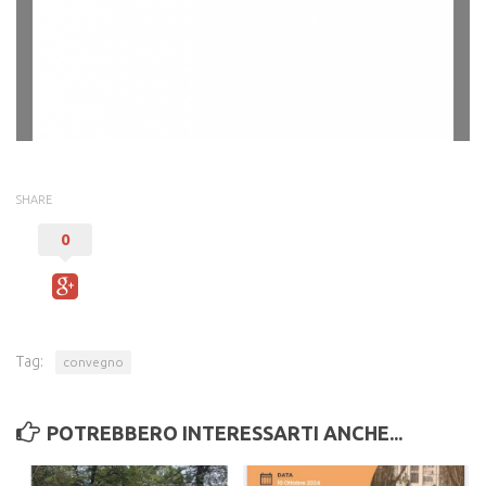
Cucina
Cucito e mini sartoria
Officina dei linguaggi
Teatro
Volontario amico
Weekend da sBandolo
SHARE
Altri progetti
0
NEWS
SOSTIENICI
RISORSE UTILI
Tag:
convegno
CONTATTI
POTREBBERO INTERESSARTI ANCHE...