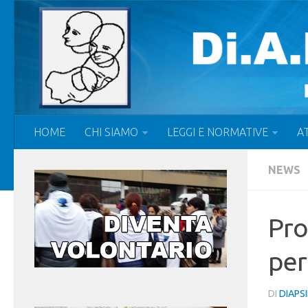
HOME
CHI SIAMO
LEGGI E NORMATIVE
AT
NEWS
Pro
per
DI
DIAPS