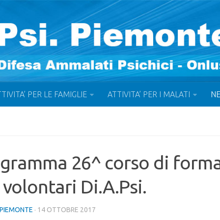
TIVITA’ PER LE FAMIGLIE
ATTIVITA’ PER I MALATI
N
gramma 26^ corso di form
 volontari Di.A.Psi.
IPIEMONTE
· 14 OTTOBRE 2017