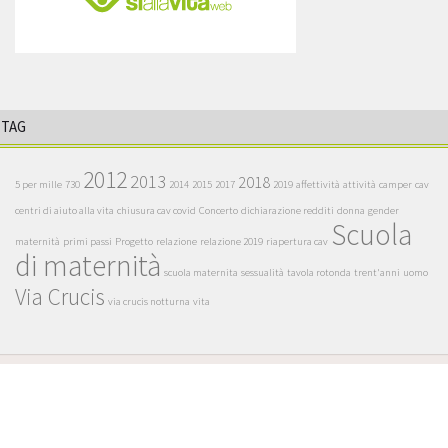
TAG
2012
2013
2018
5 per mille
730
2014
2015
2017
2019
affettività
attività
camper
cav
centri di aiuto alla vita
chiusura cav covid
Concerto
dichiarazione redditi
donna
gender
Scuola
maternità
primi passi
Progetto
relazione
relazione 2019
riapertura cav
di maternità
scuola maternita
sessualità
tavola rotonda
trent'anni
uomo
Via Crucis
via crucis notturna
vita