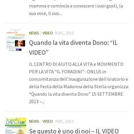
mamma e comincia a conoscere i suoi gusti, la
Eventi
sua voce, il suo...
Angolo del Presidente
Galleria
NEWS
/
VIDEO
9 DIC, 2013
Fotografie
Quando la vita diventa Dono: “IL
Video
VIDEO”
Cosa puoi fare tu
IL CENTRO DI AIUTO ALLA VITA e MOVIMENTO
Dona ora
PER LA VITA “G. FORADINI”- ONLUS in
concomitanza dell’inaugurazione dell’oratorio e
Diventa volontario
della Festa della Madonna della Stella organizza:
5xmille
“Quando la vita diventa Dono” 15 SETTEMBRE
Bomboniere
2013 –...
Contatta l’associazione
NEWS
/
VIDEO
9 DIC, 2013
Contatti
Se questo è uno di noi – IL VIDEO
Servizi