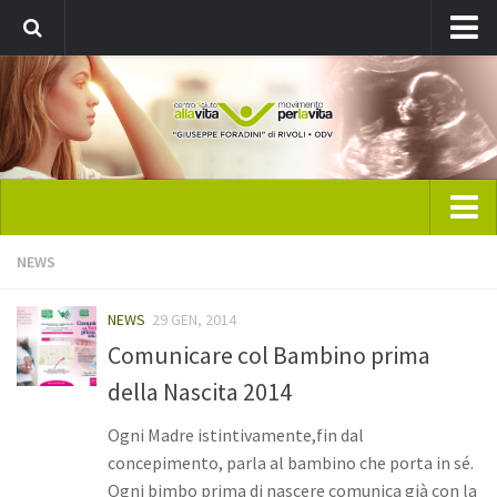
Registrati
Home
NEWS
CAV Rivoli
NEWS
29 GEN, 2014
Chi siamo
Comunicare col Bambino prima
Direttivo
della Nascita 2014
Statuto
Ogni Madre istintivamente,fin dal
Pubblicazione: ViVo
concepimento, parla al bambino che porta in sé.
News
Ogni bimbo prima di nascere comunica già con la