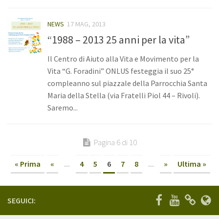
NEWS
17 MAG, 2013
“1988 – 2013 25 anni per la vita”
Il Centro di Aiuto alla Vita e Movimento per la
Vita “G. Foradini” ONLUS festeggia il suo 25°
compleanno sul piazzale della Parrocchia Santa
Maria della Stella (via Fratelli Piol 44 – Rivoli).
Saremo...
Pagina 6 di 10
« Prima
«
...
4
5
6
7
8
...
»
Ultima »
SEGUICI: