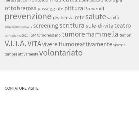
olistico
ottobrerosa
pittura
Prevenill
passeggiate
prevenzione
salute
rete
resilienza
sanità
scrittura
screening
teatro
stile-di-vita
sceglidinonmancare
tumoremammella
TSM
tumori
tumorealseno
torinodonna2021
V.I.T.A.
VITA
vivereiltumoreattivamente
vivere il
volontariato
tumore attivamente
CONTATORE VISITE