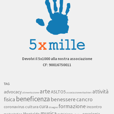
Devolvi il 5x1000 alla nostra associazione
CF: 90016750011
TAG
arte
attività
ASLTO5
advocacy
alimentazione
associazionevitachieri
beneficenza
benessere
fisica
cancro
formazione
cura
cultura
coronavirus
incontro
disegno
musica
Montaldo
oncologia
metastatico
nutrizione