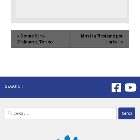
«
Donne Stra-
Mostra “Insieme per
Ordinarie, Torino
l’arte”
»
SEGUICI:
Ricerca
per: