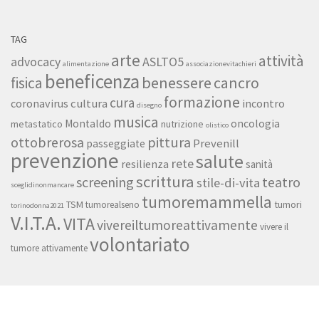
TAG
arte
attività
ASLTO5
advocacy
alimentazione
associazionevitachieri
beneficenza
benessere
fisica
cancro
formazione
cura
cultura
coronavirus
incontro
disegno
musica
Montaldo
oncologia
metastatico
nutrizione
olistico
ottobrerosa
pittura
Prevenill
passeggiate
prevenzione
salute
rete
resilienza
sanità
scrittura
screening
teatro
stile-di-vita
sceglidinonmancare
tumoremammella
TSM
tumori
tumorealseno
torinodonna2021
V.I.T.A.
VITA
vivereiltumoreattivamente
vivere il
volontariato
tumore attivamente