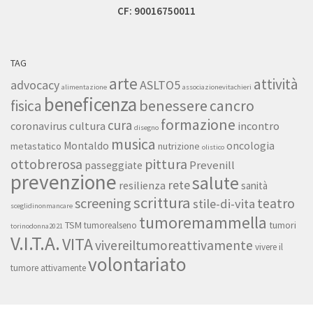
CF: 90016750011
TAG
arte
attività
ASLTO5
advocacy
alimentazione
associazionevitachieri
beneficenza
benessere
fisica
cancro
formazione
cura
cultura
coronavirus
incontro
disegno
musica
Montaldo
oncologia
metastatico
nutrizione
olistico
ottobrerosa
pittura
Prevenill
passeggiate
prevenzione
salute
rete
resilienza
sanità
scrittura
screening
teatro
stile-di-vita
sceglidinonmancare
tumoremammella
TSM
tumori
tumorealseno
torinodonna2021
V.I.T.A.
VITA
vivereiltumoreattivamente
vivere il
volontariato
tumore attivamente