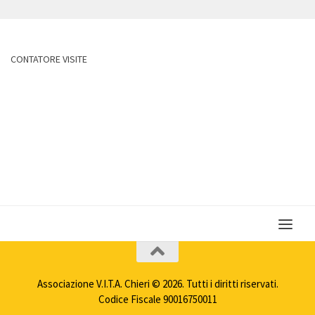
CONTATORE VISITE
Associazione V.I.T.A. Chieri © 2026. Tutti i diritti riservati.
Codice Fiscale 90016750011