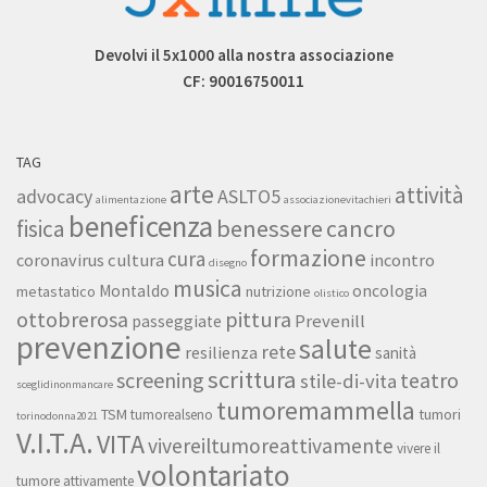
Devolvi il 5x1000 alla nostra associazione
CF: 90016750011
TAG
arte
attività
ASLTO5
advocacy
alimentazione
associazionevitachieri
beneficenza
benessere
fisica
cancro
formazione
cura
cultura
coronavirus
incontro
disegno
musica
Montaldo
oncologia
metastatico
nutrizione
olistico
ottobrerosa
pittura
Prevenill
passeggiate
prevenzione
salute
rete
resilienza
sanità
scrittura
screening
teatro
stile-di-vita
sceglidinonmancare
tumoremammella
TSM
tumori
tumorealseno
torinodonna2021
V.I.T.A.
VITA
vivereiltumoreattivamente
vivere il
volontariato
tumore attivamente