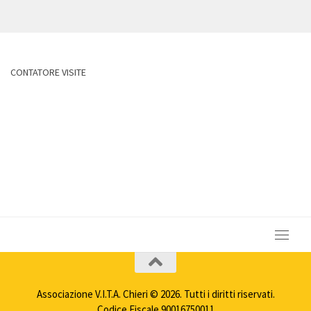
CONTATORE VISITE
Associazione V.I.T.A. Chieri © 2026. Tutti i diritti riservati.
Codice Fiscale 90016750011