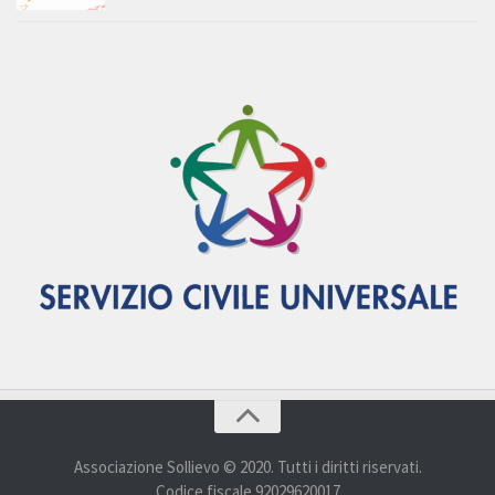
Associazione Sollievo © 2020. Tutti i diritti riservati.
Codice fiscale 92029620017