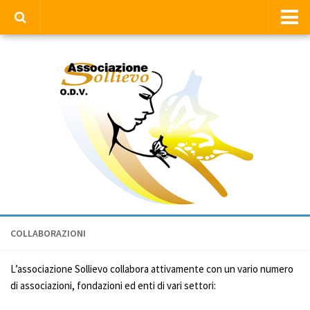
Home
Chi siamo
Chi siamo
Servizi offerti
Sostenitori
Collaborazioni
Gruppo Giovani
Chi siamo
COLLABORAZIONI
Storia
Accadde per strada
L’associazione Sollievo collabora attivamente con un vario numero
News
di associazioni, fondazioni ed enti di vari settori:
Progetti