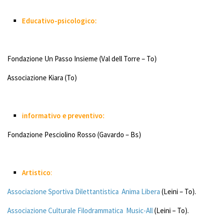
Eventi & Spettacoli
Educativo-psicologico:
Come aiutarci
Donazioni
Fondazione Un Passo Insieme (Val dell Torre – To)
5 X 1000
Associazione Kiara (To)
Diventa volontario
Servizio civile anno 2022/2023
informativo e preventivo:
Testimonianze
Fondazione Pesciolino Rosso (Gavardo – Bs)
Galleria
Foto
Video
Artistico
:
Rassegna stampa
Associazione Sportiva Dilettantistica Anima Libera
(Leini – To).
Contatti
Associazione Culturale Filodrammatica Music-All
(Leini – To).