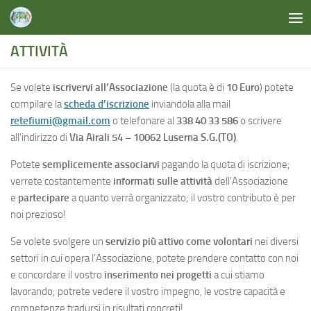
Salta al contenuto
ATTIVITÀ
Se volete
iscrivervi all’Associazione
(la quota è di
10 Euro
) potete
compilare la
scheda d’iscrizione
inviandola alla mail
retefiumi@gmail.com
o telefonare
al
338 40 33 586
o scrivere
all’indirizzo di
Via Airali 54 – 10062 Luserna S.G.(TO)
.
Potete
semplicemente associarvi
pagando la quota di iscrizione;
verrete costantemente
informati sulle attività
dell’Associazione
e
partecipare
a quanto verrà organizzato; il vostro contributo è per
noi prezioso!
Se volete svolgere un
servizio più attivo come volontari
nei diversi
settori in cui opera l’Associazione, potete prendere contatto con noi
e concordare il vostro
inserimento nei progetti
a cui stiamo
lavorando; potrete vedere il vostro impegno, le vostre capacità e
competenze tradursi in risultati concreti!